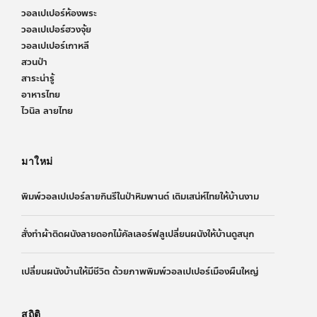
วอลเปเปอร์ห้องพระ
วอลเปเปอร์ฮวงจุ้ย
วอลเปเปอร์เกาหลี
สวนป่า
สาระน่ารู้
อาหารไทย
ไวนิล ลายไทย
มาใหม่
พิมพ์วอลเปเปอร์ลายกินรีในป่าหิมพานต์ เติมเสน่ห์ไทยให้บ้านงาม
สั่งทำผ้าติดผนังลายดอกไม้คัลเลอร์ฟลูเปลี่ยนผนังให้บ้านดูสนุก
เปลี่ยนผนังบ้านให้มีชีวิต ด้วยภาพพิมพ์วอลเปเปอร์เมืองผืนใหญ่
สถิติ