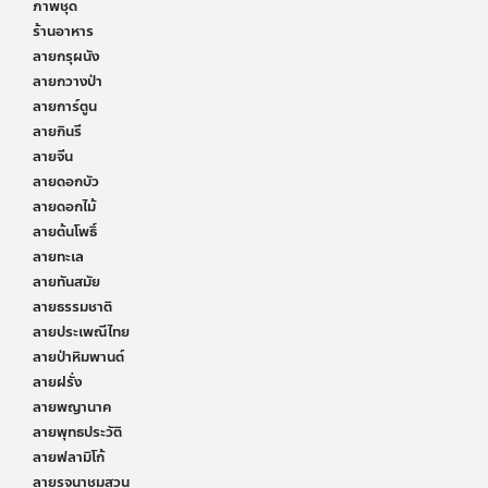
ภาพชุด
ร้านอาหาร
ลายกรุผนัง
ลายกวางป่า
ลายการ์ตูน
ลายกินรี
ลายจีน
ลายดอกบัว
ลายดอกไม้
ลายต้นโพธิ์
ลายทะเล
ลายทันสมัย
ลายธรรมชาติ
ลายประเพณีไทย
ลายป่าหิมพานต์
ลายฝรั่ง
ลายพญานาค
ลายพุทธประวัติ
ลายฟลามิโก้
ลายรจนาชมสวน