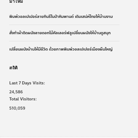
มาใหม่
พิมพ์วอลเปเปอร์ลายกินรีในป่าหิมพานต์ เติมเสน่ห์ไทยให้บ้านงาม
สั่งทำผ้าติดผนังลายดอกไม้คัลเลอร์ฟลูเปลี่ยนผนังให้บ้านดูสนุก
เปลี่ยนผนังบ้านให้มีชีวิต ด้วยภาพพิมพ์วอลเปเปอร์เมืองผืนใหญ่
สถิติ
Last 7 Days Visits:
24,586
Total Visitors:
510,059