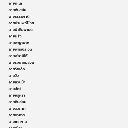
ลายทะเล
ลายทันสมัย
ลายธรรมชาติ
ลายประเพณีไทย
ลายป่าหิมพานต์
ลายฝรั่ง
ลายพญานาค
ลายพุทธประวัติ
ลายฟลามิโก้
ลายรจนาชมสวน
ลายวัยเด็ก
ลายวิว
ลายสวนป่า
ลายสัตว์
ลายหรูหรา
ลายหินอ่อน
ลายอวกาศ
ลายอาหาร
ลายเทศกาล