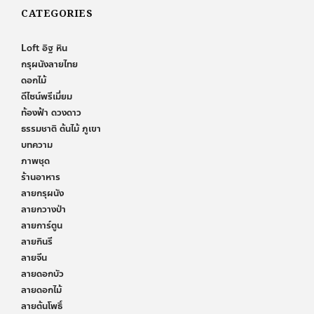
CATEGORIES
Loft อิฐ หิน
กรุผนังลายไทย
ดอกไม้
ดีไซน์พรีเมี่ยม
ท้องฟ้า ดวงดาว
ธรรมชาติ ต้นไม้ ภูเขา
บทความ
ภาพชุด
ร้านอาหาร
ลายกรุผนัง
ลายกวางป่า
ลายการ์ตูน
ลายกินรี
ลายจีน
ลายดอกบัว
ลายดอกไม้
ลายต้นโพธิ์