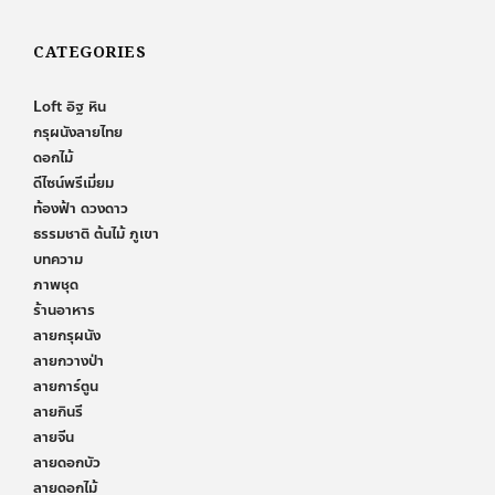
CATEGORIES
Loft อิฐ หิน
กรุผนังลายไทย
ดอกไม้
ดีไซน์พรีเมี่ยม
ท้องฟ้า ดวงดาว
ธรรมชาติ ต้นไม้ ภูเขา
บทความ
ภาพชุด
ร้านอาหาร
ลายกรุผนัง
ลายกวางป่า
ลายการ์ตูน
ลายกินรี
ลายจีน
ลายดอกบัว
ลายดอกไม้