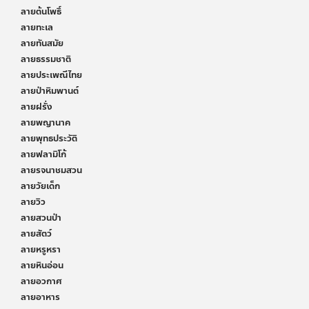
ลายต้นโพธิ์
ลายทะเล
ลายทันสมัย
ลายธรรมชาติ
ลายประเพณีไทย
ลายป่าหิมพานต์
ลายฝรั่ง
ลายพญานาค
ลายพุทธประวัติ
ลายฟลามิโก้
ลายรจนาชมสวน
ลายวัยเด็ก
ลายวิว
ลายสวนป่า
ลายสัตว์
ลายหรูหรา
ลายหินอ่อน
ลายอวกาศ
ลายอาหาร