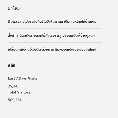
มาใหม่
พิมพ์วอลเปเปอร์ลายกินรีในป่าหิมพานต์ เติมเสน่ห์ไทยให้บ้านงาม
สั่งทำผ้าติดผนังลายดอกไม้คัลเลอร์ฟลูเปลี่ยนผนังให้บ้านดูสนุก
เปลี่ยนผนังบ้านให้มีชีวิต ด้วยภาพพิมพ์วอลเปเปอร์เมืองผืนใหญ่
สถิติ
Last 7 Days Visits:
25,345
Total Visitors:
509,631