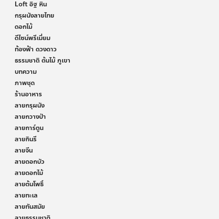
Loft อิฐ หิน
กรุผนังลายไทย
ดอกไม้
ดีไซน์พรีเมี่ยม
ท้องฟ้า ดวงดาว
ธรรมชาติ ต้นไม้ ภูเขา
บทความ
ภาพชุด
ร้านอาหาร
ลายกรุผนัง
ลายกวางป่า
ลายการ์ตูน
ลายกินรี
ลายจีน
ลายดอกบัว
ลายดอกไม้
ลายต้นโพธิ์
ลายทะเล
ลายทันสมัย
ลายธรรมชาติ