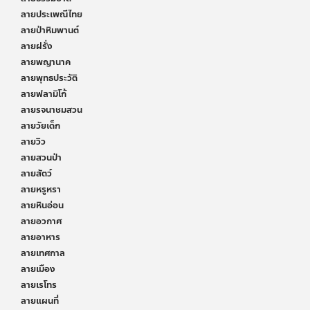
ลายประเพณีไทย
ลายป่าหิมพานต์
ลายฝรั่ง
ลายพญานาค
ลายพุทธประวัติ
ลายฟลามิโก้
ลายรจนาชมสวน
ลายวัยเด็ก
ลายวิว
ลายสวนป่า
ลายสัตว์
ลายหรูหรา
ลายหินอ่อน
ลายอวกาศ
ลายอาหาร
ลายเทศกาล
ลายเมือง
ลายเรโทร
ลายแผนที่