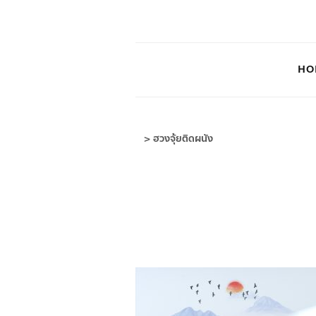
HO
>
ฮวงจุ้ยติดผนัง