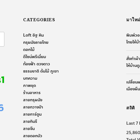
CATEGORIES
มาใหม
Loft อิฐ หิน
พิมพ์วอ
ไทยให้บ
กรุผนังลายไทย
ดอกไม้
ดีไซน์พรีเมี่ยม
สั่งทำผ
ท้องฟ้า ดวงดาว
ให้บ้านด
ธรรมชาติ ต้นไม้ ภูเขา
บทความ
เปลี่ยน
ภาพชุด
เมืองผื
ร้านอาหาร
ลายกรุผนัง
ลายกวางป่า
สถิติ
ลายการ์ตูน
ลายกินรี
Last 7 
ลายจีน
25,86
ลายดอกบัว
Total V