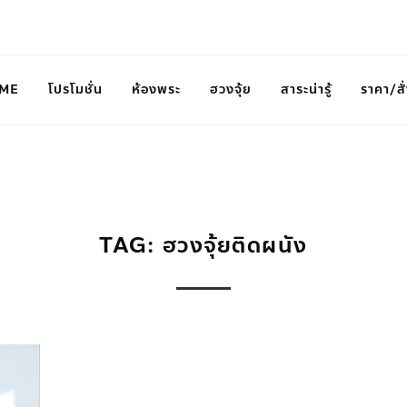
ME
โปรโมชั่น
ห้องพระ
ฮวงจุ้ย
สาระน่ารู้
ราคา/สั่
TAG: ฮวงจุ้ยติดผนัง