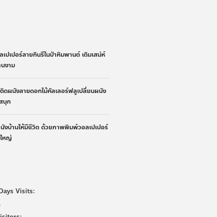
่
ลเปเปอร์ลายกินรีในป่าหิมพานต์ เติมเสน่ห์
้านงาม
้าติดผนังลายดอกไม้คัลเลอร์ฟลูเปลี่ยนผนัง
ูสนุก
ผนังบ้านให้มีชีวิต ด้วยภาพพิมพ์วอลเปเปอร์
นใหญ่
Days Visits:
0
isitors: