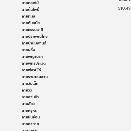
ลายดอกไม้
510,49
ลายต้นโพธิ์
ลายทะเล
ลายทันสมัย
ลายธรรมชาติ
ลายประเพณีไทย
ลายป่าหิมพานต์
ลายฝรั่ง
ลายพญานาค
ลายพุทธประวัติ
ลายฟลามิโก้
ลายรจนาชมสวน
ลายวัยเด็ก
ลายวิว
ลายสวนป่า
ลายสัตว์
ลายหรูหรา
ลายหินอ่อน
ลายอวกาศ
ลายอาหาร