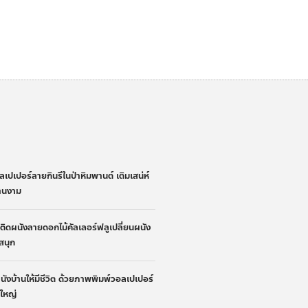
่
ลเปเปอร์ลายกินรีในป่าหิมพานต์ เติมเสน่ห์
้านงาม
้าติดผนังลายดอกไม้คัลเลอร์ฟลูเปลี่ยนผนัง
ูสนุก
ผนังบ้านให้มีชีวิต ด้วยภาพพิมพ์วอลเปเปอร์
นใหญ่