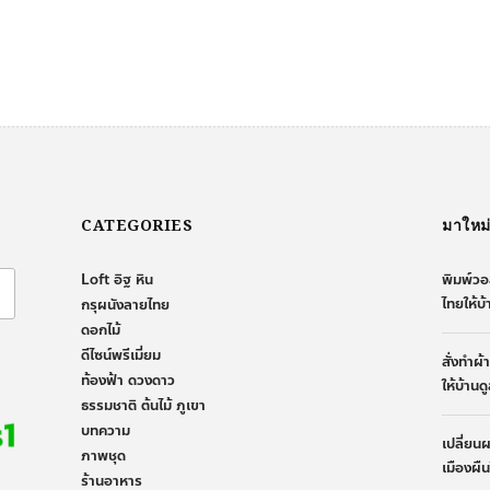
CATEGORIES
มาใหม
Loft อิฐ หิน
พิมพ์วอ
ไทยให้บ
กรุผนังลายไทย
ดอกไม้
ดีไซน์พรีเมี่ยม
สั่งทำผ
ท้องฟ้า ดวงดาว
ให้บ้านด
ธรรมชาติ ต้นไม้ ภูเขา
บทความ
เปลี่ยน
ภาพชุด
เมืองผื
ร้านอาหาร