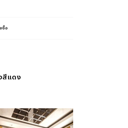
งซื้อ
ังสีแดง