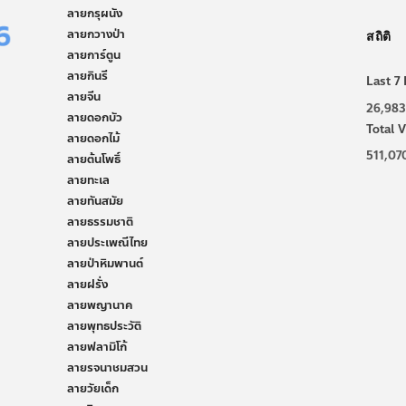
ลายกรุผนัง
ลายกวางป่า
สถิติ
ลายการ์ตูน
ลายกินรี
Last 7 
ลายจีน
26,983
ลายดอกบัว
Total V
ลายดอกไม้
511,07
ลายต้นโพธิ์
ลายทะเล
ลายทันสมัย
ลายธรรมชาติ
ลายประเพณีไทย
ลายป่าหิมพานต์
ลายฝรั่ง
ลายพญานาค
ลายพุทธประวัติ
ลายฟลามิโก้
ลายรจนาชมสวน
ลายวัยเด็ก