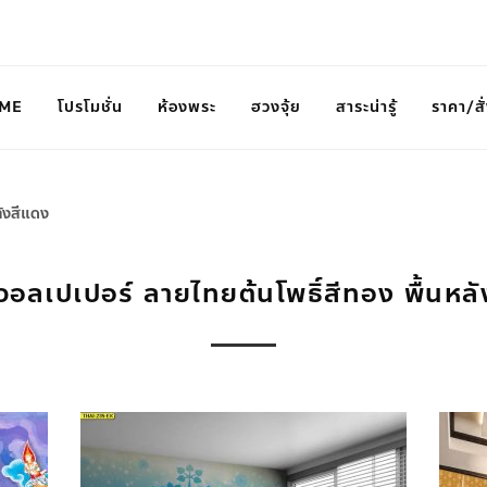
ME
โปรโมชั่น
ห้องพระ
ฮวงจุ้ย
สาระน่ารู้
ราคา/สั่
ลังสีแดง
อลเปเปอร์ ลายไทยต้นโพธิ์สีทอง พื้นหล