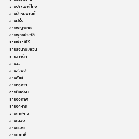
ลายประเพณีไทย
ลายป่าหิมพานต์
ลายฝรั่ง
ลายพญานาค
ลายพุทธประวัติ
ลายฟลามิโก้
ลายรจนาชมสวน
ลายวัยเด็ก
ลายวิว
ลายสวนป่า
ลายสัตว์
ลายหรูหรา
ลายหินอ่อน
ลายอวกาศ
ลายอาหาร
ลายเทศกาล
ลายเมือง
ลายเรโทร
ลายแผนที่