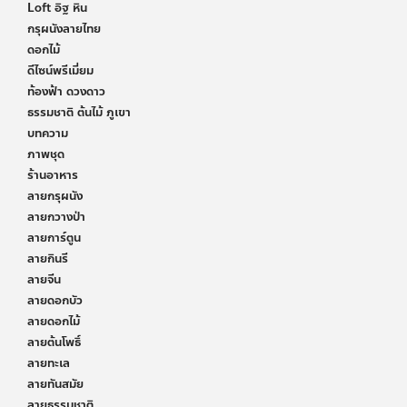
Loft อิฐ หิน
กรุผนังลายไทย
ดอกไม้
ดีไซน์พรีเมี่ยม
ท้องฟ้า ดวงดาว
ธรรมชาติ ต้นไม้ ภูเขา
บทความ
ภาพชุด
ร้านอาหาร
ลายกรุผนัง
ลายกวางป่า
ลายการ์ตูน
ลายกินรี
ลายจีน
ลายดอกบัว
ลายดอกไม้
ลายต้นโพธิ์
ลายทะเล
ลายทันสมัย
ลายธรรมชาติ