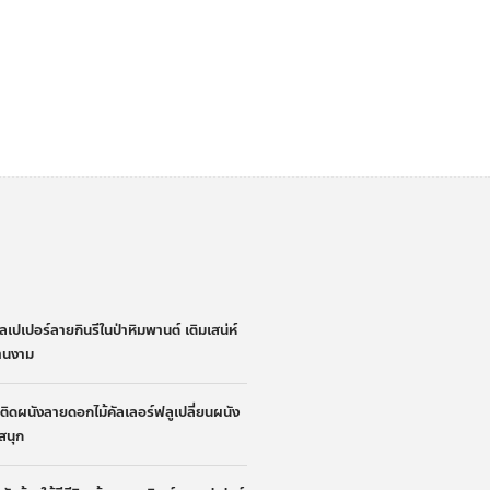
่
ลเปเปอร์ลายกินรีในป่าหิมพานต์ เติมเสน่ห์
้านงาม
้าติดผนังลายดอกไม้คัลเลอร์ฟลูเปลี่ยนผนัง
ูสนุก