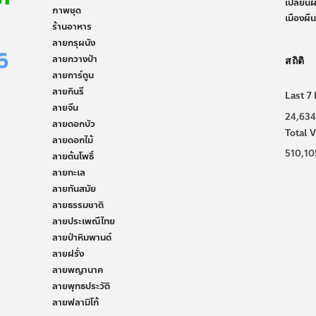
เปลี่ยน
ภาพชุด
เมืองผื
ร้านอาหาร
ลายกรุผนัง
ลายกวางป่า
สถิติ
ลายการ์ตูน
ลายกินรี
Last 7 
ลายจีน
24,634
ลายดอกบัว
Total V
ลายดอกไม้
510,10
ลายต้นโพธิ์
ลายทะเล
ลายทันสมัย
ลายธรรมชาติ
ลายประเพณีไทย
ลายป่าหิมพานต์
ลายฝรั่ง
ลายพญานาค
ลายพุทธประวัติ
ลายฟลามิโก้