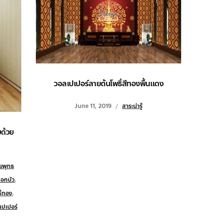
วอลเปเปอร์ลายต้นโพธิ์สีทองพื้นแดง
June 11, 2019
สาระน่ารู้
ยด้วย
ยพุทธ
อกบัว
,
ิ์ทอง
,
เปเปอร์