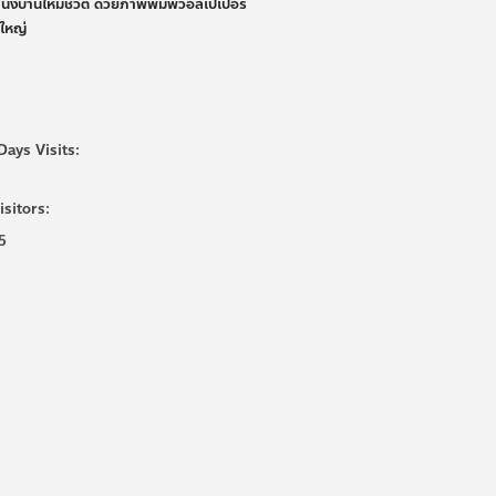
ผนังบ้านให้มีชีวิต ด้วยภาพพิมพ์วอลเปเปอร์
นใหญ่
Days Visits:
isitors:
5