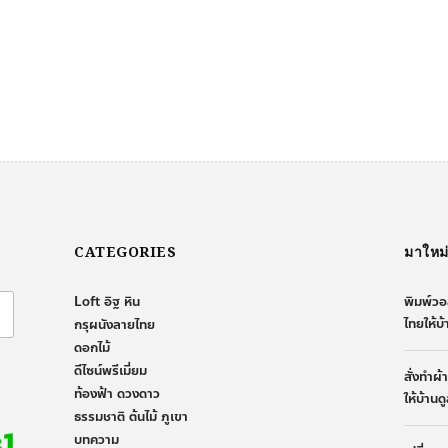
CATEGORIES
มาใหม
Loft อิฐ หิน
พิมพ์วอ
ไทยให้บ
กรุผนังลายไทย
ดอกไม้
ดีไซน์พรีเมี่ยม
สั่งทำผ
ท้องฟ้า ดวงดาว
ให้บ้านด
ธรรมชาติ ต้นไม้ ภูเขา
บทความ