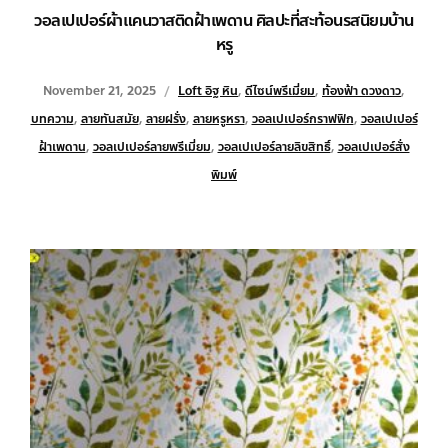
วอลเปเปอร์ผ้าแคนวาสติดฝ้าเพดาน ศิลปะที่สะท้อนรสนิยมบ้าน
หรู
November 21, 2025
Loft อิฐ หิน
,
ดีไซน์พรีเมี่ยม
,
ท้องฟ้า ดวงดาว
,
บทความ
,
ลายทันสมัย
,
ลายฝรั่ง
,
ลายหรูหรา
,
วอลเปเปอร์กราฟฟิก
,
วอลเปเปอร์
ฝ้าเพดาน
,
วอลเปเปอร์ลายพรีเมี่ยม
,
วอลเปเปอร์ลายลิขสิทธิ์
,
วอลเปเปอร์สั่ง
พิมพ์