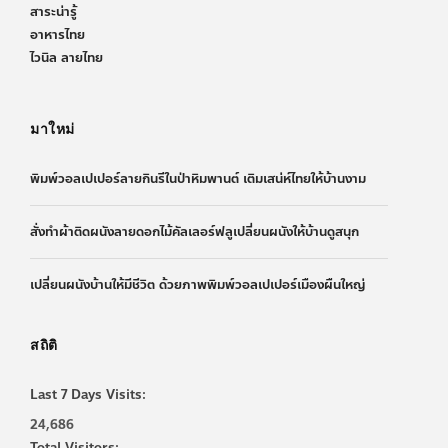
สาระน่ารู้
อาหารไทย
ไวนิล ลายไทย
มาใหม่
พิมพ์วอลเปเปอร์ลายกินรีในป่าหิมพานต์ เติมเสน่ห์ไทยให้บ้านงาม
สั่งทำผ้าติดผนังลายดอกไม้คัลเลอร์ฟลูเปลี่ยนผนังให้บ้านดูสนุก
เปลี่ยนผนังบ้านให้มีชีวิต ด้วยภาพพิมพ์วอลเปเปอร์เมืองผืนใหญ่
สถิติ
Last 7 Days Visits:
24,686
Total Visitors: