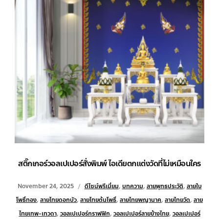
สติ๊กเกอร์วอลเปเปอร์สั่งพิมพ์ ไอเดียตกแต่งวัดที่ไม่เหมือนใคร
November 24, 2025
ดีไซน์พรีเมี่ยม
,
บทความ
,
ลายพุทธประวัติ
,
ลายใบ
โพธิ์ทอง
,
ลายไทยดอกบัว
,
ลายไทยต้นโพธิ์
,
ลายไทยพญานาค
,
ลายไทยวัด
,
ลาย
ไทยเทพ-เทวดา
,
วอลเปเปอร์กราฟฟิก
,
วอลเปเปอร์ลายข้างไทย
,
วอลเปเปอร์