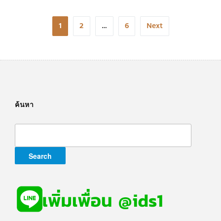
Posts
1
2
…
6
Next
navigation
ค้นหา
Search
for: