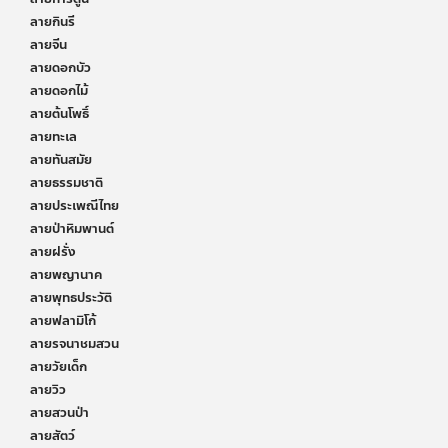
ลายกินรี
ลายจีน
ลายดอกบัว
ลายดอกไม้
ลายต้นโพธิ์
ลายทะเล
ลายทันสมัย
ลายธรรมชาติ
ลายประเพณีไทย
ลายป่าหิมพานต์
ลายฝรั่ง
ลายพญานาค
ลายพุทธประวัติ
ลายฟลามิโก้
ลายรจนาชมสวน
ลายวัยเด็ก
ลายวิว
ลายสวนป่า
ลายสัตว์