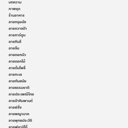
บทความ
ภาพชุด
ร้านอาหาร
ลายกรุผนัง
ลายกวางป่า
ลายการ์ตูน
ลายกินรี
ลายจีน
ลายดอกบัว
ลายดอกไม้
ลายต้นโพธิ์
ลายทะเล
ลายทันสมัย
ลายธรรมชาติ
ลายประเพณีไทย
ลายป่าหิมพานต์
ลายฝรั่ง
ลายพญานาค
ลายพุทธประวัติ
ลายฟลามิโก้