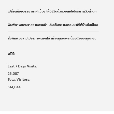
เปลี่ยนห้องบรรยากาศแข็งๆ ให้มีชีวิตด้วยวอลเปเปอร์ภาพวิวน้ำตก
พิมพ์ภาพแคนวาสลายสวนป่า เติมเต็มความธรรมชาติให้บ้านในเมือง
สั่งพิมพ์วอลเปเปอร์ภาพดอกไม้ สร้างมุมเฉพาะด้วยตัวของคุณเอง
สถิติ
Last 7 Days Visits:
25,087
Total Visitors:
514,044