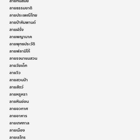
ลายทันสมัย
ลายธรรมชาติ
ลายประเพณีไทย
ลายป่าหิมพานต์
ลายฝรั่ง
ลายพญานาค
ลายพุทธประวัติ
ลายฟลามิโก้
ลายรจนาชมสวน
ลายวัยเด็ก
ลายวิว
ลายสวนป่า
ลายสัตว์
ลายหรูหรา
ลายหินอ่อน
ลายอวกาศ
ลายอาหาร
ลายเทศกาล
ลายเมือง
ลายเรโทร