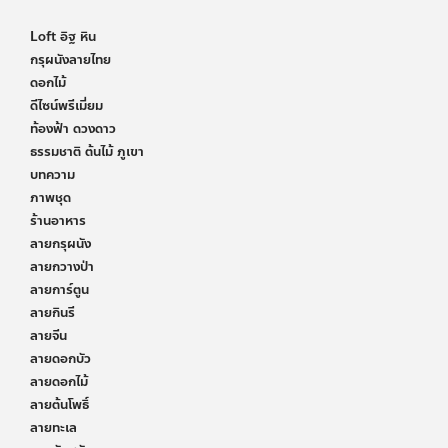
Loft อิฐ หิน
กรุผนังลายไทย
ดอกไม้
ดีไซน์พรีเมี่ยม
ท้องฟ้า ดวงดาว
ธรรมชาติ ต้นไม้ ภูเขา
บทความ
ภาพชุด
ร้านอาหาร
ลายกรุผนัง
ลายกวางป่า
ลายการ์ตูน
ลายกินรี
ลายจีน
ลายดอกบัว
ลายดอกไม้
ลายต้นโพธิ์
ลายทะเล