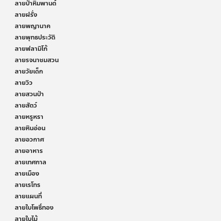
ลายป่าหิมพานต์
ลายฝรั่ง
ลายพญานาค
ลายพุทธประวัติ
ลายฟลามิโก้
ลายรจนาชมสวน
ลายวัยเด็ก
ลายวิว
ลายสวนป่า
ลายสัตว์
ลายหรูหรา
ลายหินอ่อน
ลายอวกาศ
ลายอาหาร
ลายเทศกาล
ลายเมือง
ลายเรโทร
ลายแผนที่
ลายใบโพธิ์ทอง
ลายใบไม้