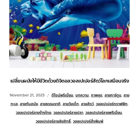
เปลี่ยนผนังให้มีชีวิตด้วยดิจิตอลวอลเปเปอร์สัตว์โลกเสมือนจริง
November 21, 2025
ดีไซน์พรีเมี่ยม
,
บทความ
,
ภาพชุด
,
ลายการ์ตูน
,
ลาย
ทะเล
,
ลายทันสมัย
,
ลายธรรมชาติ
,
ลายวัยเด็ก
,
ลายสัตว์
,
วอลเปเปอร์กราฟฟิก
,
วอลเปเปอร์ลายข้างไทย
,
วอลเปเปอร์ลายปลา
,
วอลเปเปอร์ลายพรีเมี่ยม
,
วอลเปเปอร์ลายลิขสิทธิ์
,
วอลเปเปอร์สั่งพิมพ์