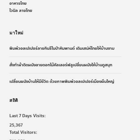
อาหารไทย
ไวนิล ลายไทย
มาใหม่
พิมพ์วอลเปเปอร์ลายกินรีในป่าหิมพานต์ เติมเสน่ห์ไทยให้บ้านงาม
สั่งทำผ้าติดผนังลายดอกไม้คัลเลอร์ฟลูเปลี่ยนผนังให้บ้านดูสนุก
เปลี่ยนผนังบ้านให้มีชีวิต ด้วยภาพพิมพ์วอลเปเปอร์เมืองผืนใหญ่
สถิติ
Last 7 Days Visits:
25,367
Total Visitors: