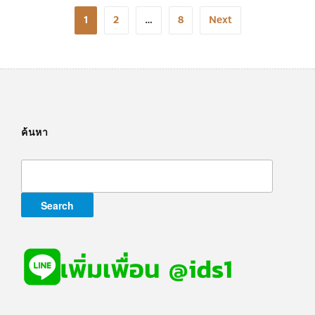
Posts
1
2
…
8
Next
navigation
ค้นหา
Search
for: