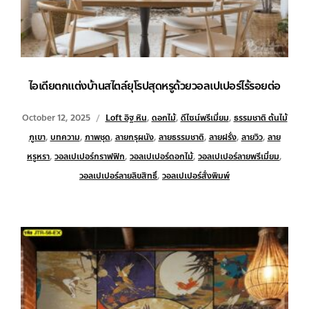
ไอเดียตกแต่งบ้านสไตล์ยุโรปสุดหรูด้วยวอลเปเปอร์ไร้รอยต่อ
October 12, 2025
Loft อิฐ หิน
,
ดอกไม้
,
ดีไซน์พรีเมี่ยม
,
ธรรมชาติ ต้นไม้
ภูเขา
,
บทความ
,
ภาพชุด
,
ลายกรุผนัง
,
ลายธรรมชาติ
,
ลายฝรั่ง
,
ลายวิว
,
ลาย
หรูหรา
,
วอลเปเปอร์กราฟฟิก
,
วอลเปเปอร์ดอกไม้
,
วอลเปเปอร์ลายพรีเมี่ยม
,
วอลเปเปอร์ลายลิขสิทธิ์
,
วอลเปเปอร์สั่งพิมพ์