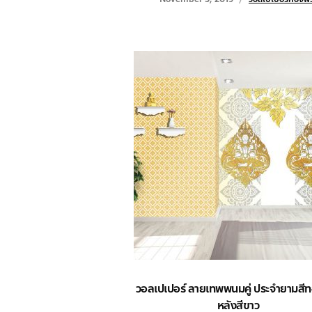
วอลเปเปอร์ ลายเทพพนมคู่ ประจำยามสีทอ
หลังสีขาว