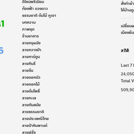
ดีไซน์พรีเมี่ยม
สั่งทำผ
ท้องฟ้า ดวงดาว
ให้บ้านด
ธรรมชาติ ต้นไม้ ภูเขา
บทความ
เปลี่ยน
ภาพชุด
เมืองผื
ร้านอาหาร
ลายกรุผนัง
ลายกวางป่า
สถิติ
ลายการ์ตูน
ลายกินรี
Last 7 
ลายจีน
24,05
ลายดอกบัว
Total V
ลายดอกไม้
509,9
ลายต้นโพธิ์
ลายทะเล
ลายทันสมัย
ลายธรรมชาติ
ลายประเพณีไทย
ลายป่าหิมพานต์
ลายฝรั่ง