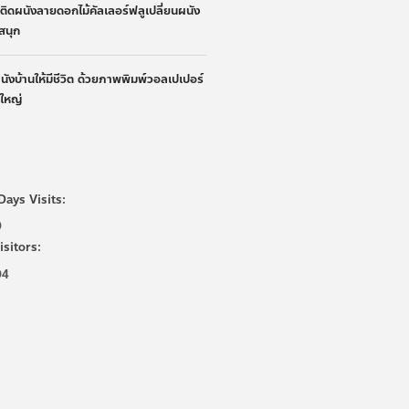
้าติดผนังลายดอกไม้คัลเลอร์ฟลูเปลี่ยนผนัง
ูสนุก
ผนังบ้านให้มีชีวิต ด้วยภาพพิมพ์วอลเปเปอร์
นใหญ่
Days Visits:
0
isitors:
04