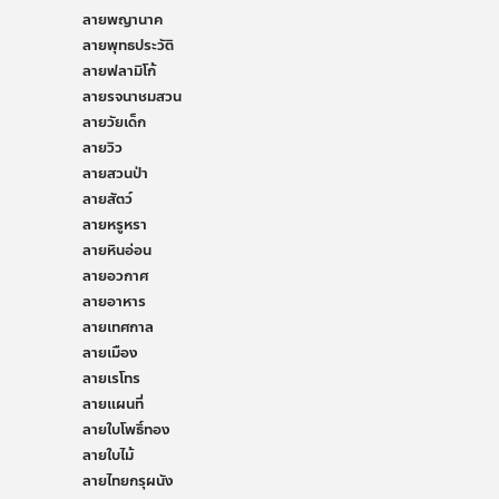
ลายพญานาค
ลายพุทธประวัติ
ลายฟลามิโก้
ลายรจนาชมสวน
ลายวัยเด็ก
ลายวิว
ลายสวนป่า
ลายสัตว์
ลายหรูหรา
ลายหินอ่อน
ลายอวกาศ
ลายอาหาร
ลายเทศกาล
ลายเมือง
ลายเรโทร
ลายแผนที่
ลายใบโพธิ์ทอง
ลายใบไม้
ลายไทยกรุผนัง