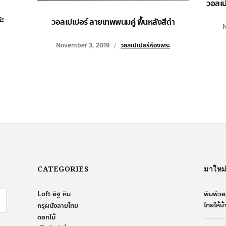
วอลเปเ
ระ
วอลเปเปอร์ ลายเทพพนมคู่ พื้นหลังสีดำ
N
November 3, 2019
วอลเปเปอร์ห้องพระ
CATEGORIES
มาใหม
Loft อิฐ หิน
พิมพ์วอ
ไทยให้บ
กรุผนังลายไทย
ดอกไม้