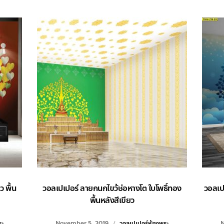
ว พื้น
วอลเปเปอร์ ลายกนกไขว้ช่อหางโต ใบโพธิ์ทอง
วอลเปเ
พื้นหลังสีเขียว
ระ
November 5, 2019
วอลเปเปอร์ห้องพระ
N