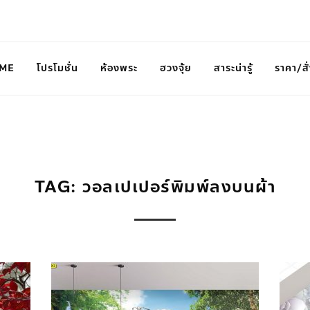
ME
โปรโมชั่น
ห้องพระ
ฮวงจุ้ย
สาระน่ารู้
ราคา/สั่
TAG: วอลเปเปอร์พิมพ์ลงบนผ้า