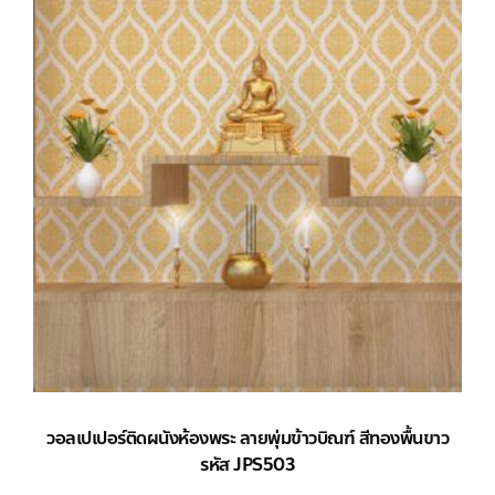
วอลเปเปอร์ติดผนังห้องพระ ลายพุ่มข้าวบิณฑ์ สีทองพื้นขาว
รหัส JPS503