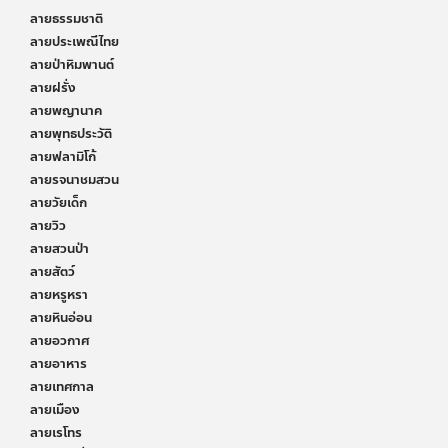
ลายธรรมชาติ
ลายประเพณีไทย
ลายป่าหิมพานต์
ลายฝรั่ง
ลายพญานาค
ลายพุทธประวัติ
ลายฟลามิโก้
ลายรจนาชมสวน
ลายวัยเด็ก
ลายวิว
ลายสวนป่า
ลายสัตว์
ลายหรูหรา
ลายหินอ่อน
ลายอวกาศ
ลายอาหาร
ลายเทศกาล
ลายเมือง
ลายเรโทร