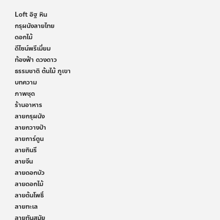
Loft อิฐ หิน
กรุผนังลายไทย
ดอกไม้
ดีไซน์พรีเมี่ยม
ท้องฟ้า ดวงดาว
ธรรมชาติ ต้นไม้ ภูเขา
บทความ
ภาพชุด
ร้านอาหาร
ลายกรุผนัง
ลายกวางป่า
ลายการ์ตูน
ลายกินรี
ลายจีน
ลายดอกบัว
ลายดอกไม้
ลายต้นโพธิ์
ลายทะเล
ลายทันสมัย