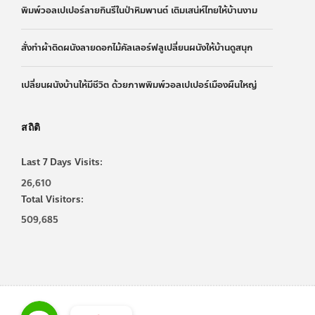
พิมพ์วอลเปเปอร์ลายกินรีในป่าหิมพานต์ เติมเสน่ห์ไทยให้บ้านงาม
สั่งทำผ้าติดผนังลายดอกไม้คัลเลอร์ฟลูเปลี่ยนผนังให้บ้านดูสนุก
เปลี่ยนผนังบ้านให้มีชีวิต ด้วยภาพพิมพ์วอลเปเปอร์เมืองผืนใหญ่
สถิติ
Last 7 Days Visits:
26,610
Total Visitors:
509,685
Line
Line