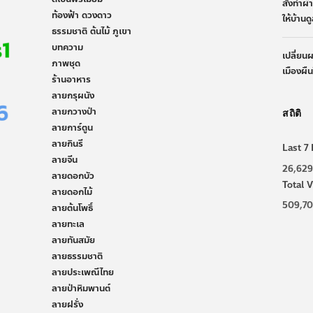
สั่งทำผ
ท้องฟ้า ดวงดาว
ให้บ้านด
ธรรมชาติ ต้นไม้ ภูเขา
บทความ
เปลี่ยน
ภาพชุด
เมืองผื
ร้านอาหาร
ลายกรุผนัง
ลายกวางป่า
สถิติ
ลายการ์ตูน
ลายกินรี
Last 7 
ลายจีน
26,629
ลายดอกบัว
Total V
ลายดอกไม้
509,7
ลายต้นโพธิ์
ลายทะเล
ลายทันสมัย
ลายธรรมชาติ
ลายประเพณีไทย
ลายป่าหิมพานต์
ลายฝรั่ง