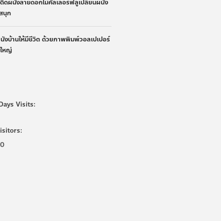
้าติดผนังลายดอกไม้คัลเลอร์ฟลูเปลี่ยนผนัง
ูสนุก
ผนังบ้านให้มีชีวิต ด้วยภาพพิมพ์วอลเปเปอร์
นใหญ่
Days Visits:
isitors:
00