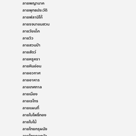
ลายพญานาค
ลายพุทธประวัติ
ลายฟลามิโก้
ลายรจนาชมสวน
ลายวัยเด็ก
ลายวิว
ลายสวนป่า
ลายสัตว์
ลายหรูหรา
ลายหินอ่อน
ลายอวกาศ
ลายอาหาร
ลายเทศกาล
ลายเมือง
ลายเรโทร
ลายแผนที่
ลายใบโพธิ์ทอง
ลายใบไม้
ลายไทยกรุผนัง