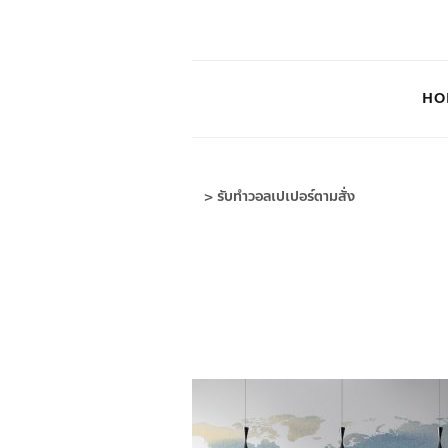
HO
>
รับทําวอลเปเปอร์ตามสั่ง