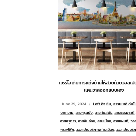
แชร์ไอเดียการแต่งบ้านให้สวยด้วยวอลเปเ
แคนวาสออกแบบเอง
June 29, 2024
Loft อิฐ หิน
,
ธรรมชาติ ต้นไม้
บทความ
,
ลายกรุผนัง
,
ลายทันสมัย
,
ลายธรรมชาติ
ลายหรูหรา
,
ลายหินอ่อน
,
ลายเมือง
,
ลายแผนที่
,
วอล
กราฟฟิก
,
วอลเปเปอร์ภาพถ่ายเมือง
,
วอลเปเปอร์