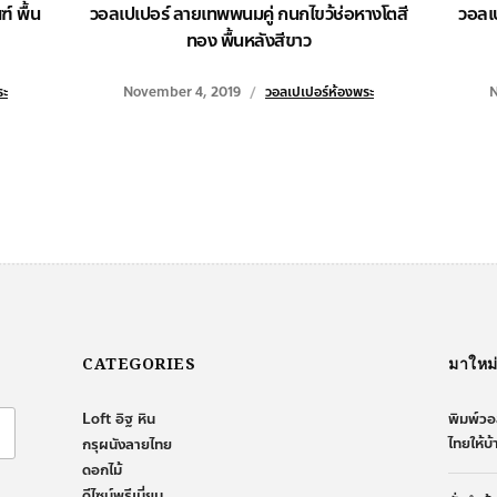
์ พื้น
วอลเปเปอร์ ลายเทพพนมคู่ กนกไขว้ช่อหางโตสี
วอลเ
ทอง พื้นหลังสีขาว
ระ
November 4, 2019
วอลเปเปอร์ห้องพระ
N
CATEGORIES
มาใหม
Loft อิฐ หิน
พิมพ์วอ
ไทยให้บ
กรุผนังลายไทย
ดอกไม้
ดีไซน์พรีเมี่ยม