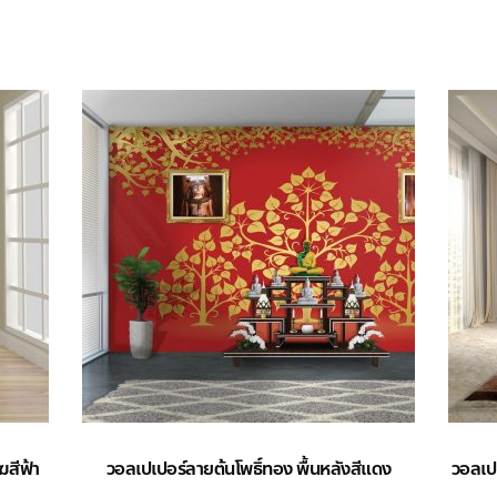
ฆสีฟ้า
วอลเปเปอร์ลายต้นโพธิ์ทอง พื้นหลังสีแดง
วอลเป