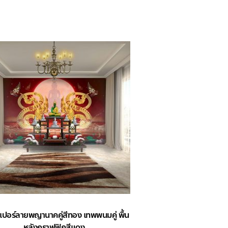
เปอร์ลายพญานาคคู่สีทอง เทพพนมคู่ พื้น
หลังกราฟฟิกสีแดง