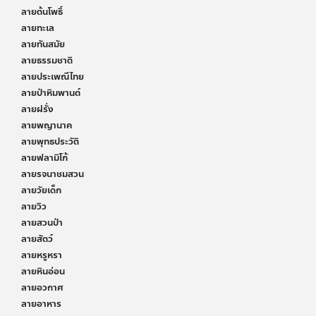
ลายต้นโพธิ์
ลายทะเล
ลายทันสมัย
ลายธรรมชาติ
ลายประเพณีไทย
ลายป่าหิมพานต์
ลายฝรั่ง
ลายพญานาค
ลายพุทธประวัติ
ลายฟลามิโก้
ลายรจนาชมสวน
ลายวัยเด็ก
ลายวิว
ลายสวนป่า
ลายสัตว์
ลายหรูหรา
ลายหินอ่อน
ลายอวกาศ
ลายอาหาร