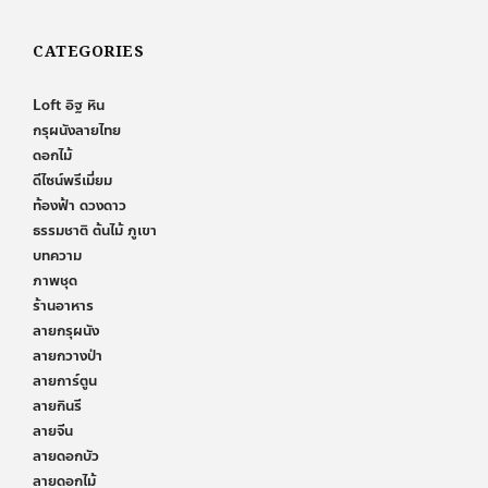
CATEGORIES
Loft อิฐ หิน
กรุผนังลายไทย
ดอกไม้
ดีไซน์พรีเมี่ยม
ท้องฟ้า ดวงดาว
ธรรมชาติ ต้นไม้ ภูเขา
บทความ
ภาพชุด
ร้านอาหาร
ลายกรุผนัง
ลายกวางป่า
ลายการ์ตูน
ลายกินรี
ลายจีน
ลายดอกบัว
ลายดอกไม้