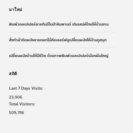
มาใหม่
พิมพ์วอลเปเปอร์ลายกินรีในป่าหิมพานต์ เติมเสน่ห์ไทยให้บ้านงาม
สั่งทำผ้าติดผนังลายดอกไม้คัลเลอร์ฟลูเปลี่ยนผนังให้บ้านดูสนุก
เปลี่ยนผนังบ้านให้มีชีวิต ด้วยภาพพิมพ์วอลเปเปอร์เมืองผืนใหญ่
สถิติ
Last 7 Days Visits:
23,906
Total Visitors:
509,796