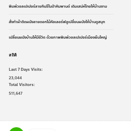
พิมพ์วอลเปเปอร์ลายกินรีในป่าหิมพานต์ เติมเสน่ห์ไทยให้บ้านงาม
สั่งทำผ้าติดผนังลายดอกไม้คัลเลอร์ฟลูเปลี่ยนผนังให้บ้านดูสนุก
เปลี่ยนผนังบ้านให้มีชีวิต ด้วยภาพพิมพ์วอลเปเปอร์เมืองผืนใหญ่
สถิติ
Last 7 Days Visits:
23,044
Total Visitors:
511,647
Line
Line