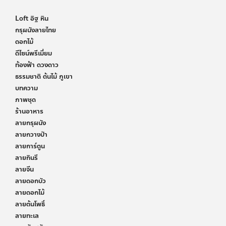
Loft อิฐ หิน
กรุผนังลายไทย
ดอกไม้
ดีไซน์พรีเมี่ยม
ท้องฟ้า ดวงดาว
ธรรมชาติ ต้นไม้ ภูเขา
บทความ
ภาพชุด
ร้านอาหาร
ลายกรุผนัง
ลายกวางป่า
ลายการ์ตูน
ลายกินรี
ลายจีน
ลายดอกบัว
ลายดอกไม้
ลายต้นโพธิ์
ลายทะเล