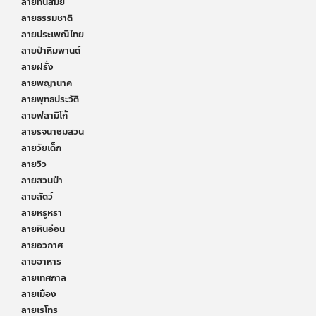
ลายทันสมัย
ลายธรรมชาติ
ลายประเพณีไทย
ลายป่าหิมพานต์
ลายฝรั่ง
ลายพญานาค
ลายพุทธประวัติ
ลายฟลามิโก้
ลายรจนาชมสวน
ลายวัยเด็ก
ลายวิว
ลายสวนป่า
ลายสัตว์
ลายหรูหรา
ลายหินอ่อน
ลายอวกาศ
ลายอาหาร
ลายเทศกาล
ลายเมือง
ลายเรโทร