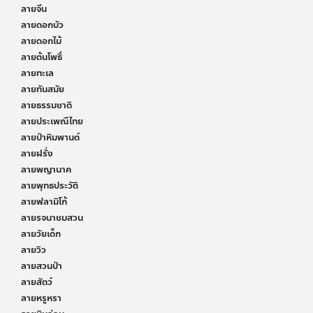
ลายจีน
ลายดอกบัว
ลายดอกไม้
ลายต้นโพธิ์
ลายทะเล
ลายทันสมัย
ลายธรรมชาติ
ลายประเพณีไทย
ลายป่าหิมพานต์
ลายฝรั่ง
ลายพญานาค
ลายพุทธประวัติ
ลายฟลามิโก้
ลายรจนาชมสวน
ลายวัยเด็ก
ลายวิว
ลายสวนป่า
ลายสัตว์
ลายหรูหรา