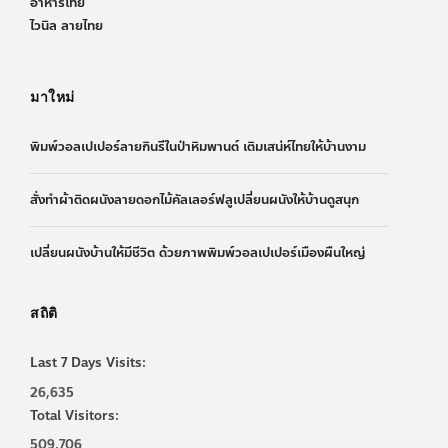
อาหารไทย
ไวนิล ลายไทย
มาใหม่
พิมพ์วอลเปเปอร์ลายกินรีในป่าหิมพานต์ เติมเสน่ห์ไทยให้บ้านงาม
สั่งทำผ้าติดผนังลายดอกไม้คัลเลอร์ฟลูเปลี่ยนผนังให้บ้านดูสนุก
เปลี่ยนผนังบ้านให้มีชีวิต ด้วยภาพพิมพ์วอลเปเปอร์เมืองผืนใหญ่
สถิติ
Last 7 Days Visits:
26,635
Total Visitors:
509,706