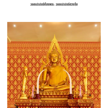
วอลเปเปอร์ห้องพระ
,
วอลเปเปอร์ฮวงจุ้ย