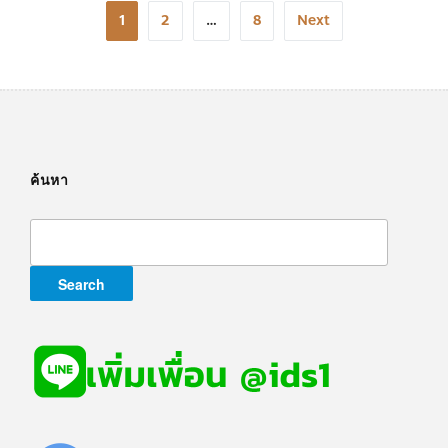
Posts
1
2
…
8
Next
navigation
ค้นหา
Search
for: