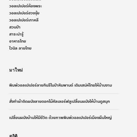
วอลเปเปอร์ห้องพระ
วอลเปเปอร์ฮวงจุ้ย
วอลเปเปอร์เกาหลี
สวนป่า
สาระน่ารู้
อาหารไทย
ไวนิล ลายไทย
มาใหม่
พิมพ์วอลเปเปอร์ลายกินรีในป่าหิมพานต์ เติมเสน่ห์ไทยให้บ้านงาม
สั่งทำผ้าติดผนังลายดอกไม้คัลเลอร์ฟลูเปลี่ยนผนังให้บ้านดูสนุก
เปลี่ยนผนังบ้านให้มีชีวิต ด้วยภาพพิมพ์วอลเปเปอร์เมืองผืนใหญ่
สถิติ