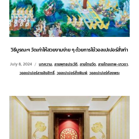
วิธีบูรณะฯ วัดเก่าให้สวยงามง่าย ๆ ด้วยการใช้วอลเปเปอร์สั่งทำ
July 8, 2024
บทความ
,
ลายพุทธประวัติ
,
ลายไทยวัด
,
ลายไทยเทพ-เทวดา
,
วอลเปเปอร์ลายลิขสิทธิ์
,
วอลเปเปอร์สั่งพิมพ์
,
วอลเปเปอร์ห้องพระ