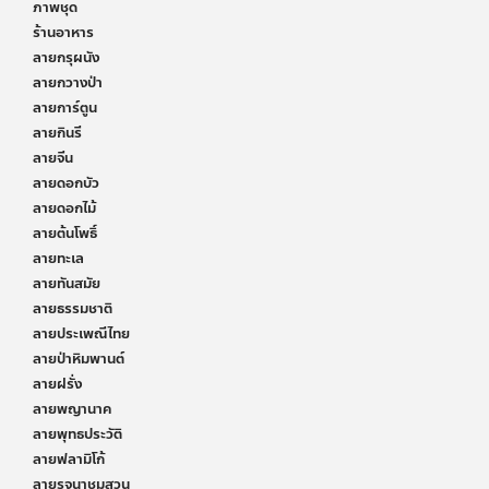
ภาพชุด
ร้านอาหาร
ลายกรุผนัง
ลายกวางป่า
ลายการ์ตูน
ลายกินรี
ลายจีน
ลายดอกบัว
ลายดอกไม้
ลายต้นโพธิ์
ลายทะเล
ลายทันสมัย
ลายธรรมชาติ
ลายประเพณีไทย
ลายป่าหิมพานต์
ลายฝรั่ง
ลายพญานาค
ลายพุทธประวัติ
ลายฟลามิโก้
ลายรจนาชมสวน