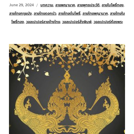
June 29, 2024
บทความ
,
ลายพญานาค
,
ลายพุทธประวัติ
,
ลายใบโพธิ์ทอง
,
ลายไทยกรุผนัง
,
ลายไทยดอกบัว
,
ลายไทยต้นโพธิ์
,
ลายไทยพญานาค
,
ลายไทยใบ
โพธิ์ทอง
,
วอลเปเปอร์ลายข้างไทย
,
วอลเปเปอร์สั่งพิมพ์
,
วอลเปเปอร์ห้องพระ