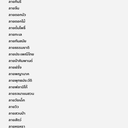
ลายกินรี
ลายจีน
ลายดอกบัว
ลายดอกไม้
ลายต้นโพธิ์
ลายทะเล
ลายทันสมัย
ลายธรรมชาติ
ลายประเพณีไทย
ลายป่าหิมพานต์
ลายฝรั่ง
ลายพญานาค
ลายพุทธประวัติ
ลายฟลามิโก้
ลายรจนาชมสวน
ลายวัยเด็ก
ลายวิว
ลายสวนป่า
ลายสัตว์
ลายหรูหรา