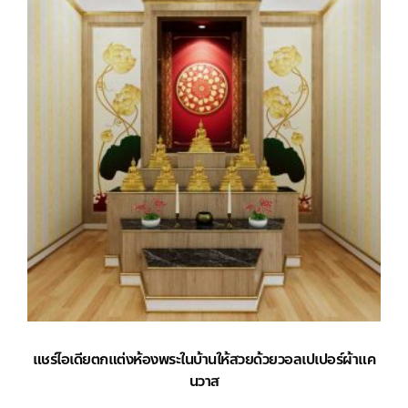
แชร์ไอเดียตกแต่งห้องพระในบ้านให้สวยด้วยวอลเปเปอร์ผ้าแค
นวาส