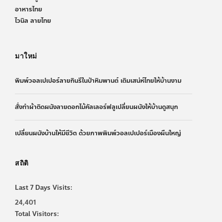
อาหารไทย
ไวนิล ลายไทย
มาใหม่
พิมพ์วอลเปเปอร์ลายกินรีในป่าหิมพานต์ เติมเสน่ห์ไทยให้บ้านงาม
สั่งทำผ้าติดผนังลายดอกไม้คัลเลอร์ฟลูเปลี่ยนผนังให้บ้านดูสนุก
เปลี่ยนผนังบ้านให้มีชีวิต ด้วยภาพพิมพ์วอลเปเปอร์เมืองผืนใหญ่
สถิติ
Last 7 Days Visits:
24,401
Total Visitors: