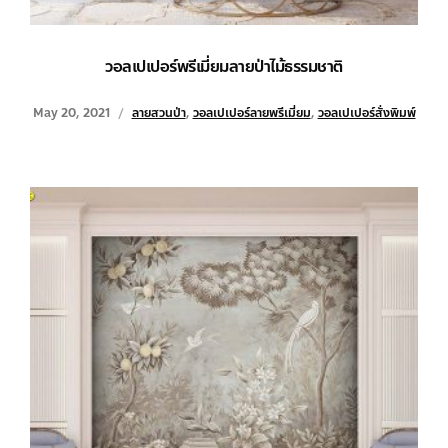
วอลเปเปอร์พรีเมี่ยมลายป่าไม้ธรรมชาติ
May 20, 2021
ลายสวนป่า
,
วอลเปเปอร์ลายพรีเมี่ยม
,
วอลเปเปอร์สั่งพิมพ์