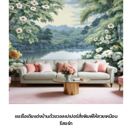
แชร์ไอเดียแต่งบ้านด้วยวอลเปเปอร์สั่งพิมพ์ให้สวยเหมือน
รีสอร์ท