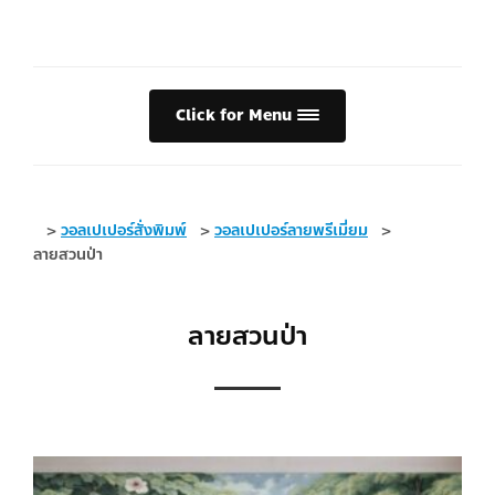
Click for Menu
>
วอลเปเปอร์สั่งพิมพ์
>
วอลเปเปอร์ลายพรีเมี่ยม
>
ลายสวนป่า
ลายสวนป่า