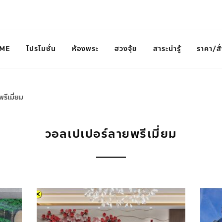
ME
โปรโมชั่น
ห้องพระ
ฮวงจุ้ย
สาระน่ารู้
ราคา/สั่
รีเมี่ยม
วอลเปเปอร์ลายพรีเมี่ยม