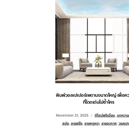
พิมพ์วอลเปเปอร์เพดานขนาดใหญ่ เพื่อค
ที่โดดเด่นไม่ซ้ำใคร
November 21, 2025
ดีไซน์พรีเมี่ยม
,
บทควา
สมัย
,
ลายฝรั่ง
,
ลายหรูหรา
,
ลายอวกาศ
,
วอลเปเ