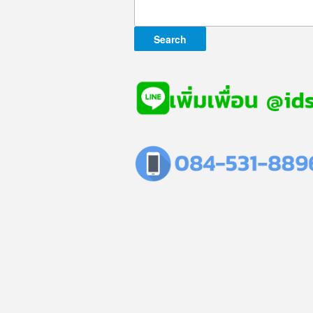
Search
for: