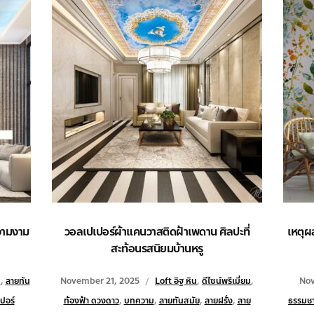
วามงาม
วอลเปเปอร์ผ้าแคนวาสติดฝ้าเพดาน ศิลปะที่
เหตุผ
สะท้อนรสนิยมบ้านหรู
ม
,
ลายทัน
November 21, 2025
Loft อิฐ หิน
,
ดีไซน์พรีเมี่ยม
,
Nov
ปอร์
ท้องฟ้า ดวงดาว
,
บทความ
,
ลายทันสมัย
,
ลายฝรั่ง
,
ลาย
ธรรมชาต