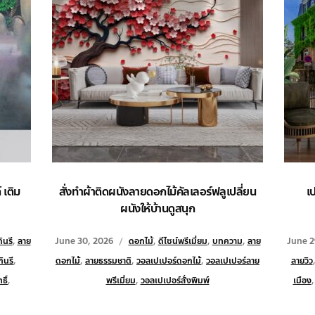
 เติม
สั่งทำผ้าติดผนังลายดอกไม้คัลเลอร์ฟลูเปลี่ยน
เ
ผนังให้บ้านดูสนุก
ินรี
,
ลาย
June 30, 2026
ดอกไม้
,
ดีไซน์พรีเมี่ยม
,
บทความ
,
ลาย
June 2
ินรี
,
ดอกไม้
,
ลายธรรมชาติ
,
วอลเปเปอร์ดอกไม้
,
วอลเปเปอร์ลาย
ลายวิว
ธิ์
,
พรีเมี่ยม
,
วอลเปเปอร์สั่งพิมพ์
เมือง