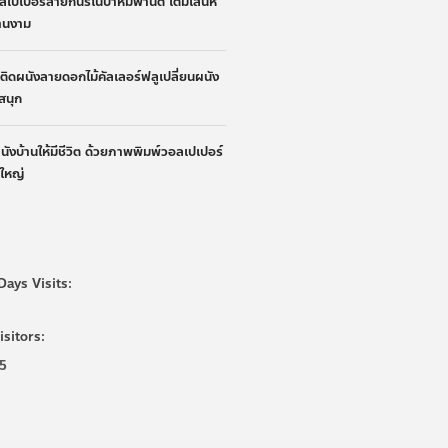
ลเปเปอร์ลายกินรีในป่าหิมพานต์ เติมเสน่ห์
้านงาม
้าติดผนังลายดอกไม้คัลเลอร์ฟลูเปลี่ยนผนัง
ูสนุก
ผนังบ้านให้มีชีวิต ด้วยภาพพิมพ์วอลเปเปอร์
นใหญ่
Days Visits:
isitors:
5