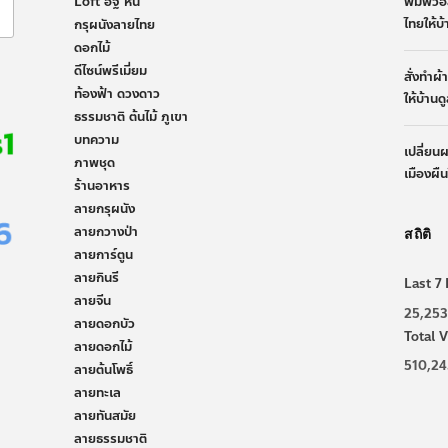
Loft อิฐ หิน
พิมพ์วอ
ไทยให้บ
กรุผนังลายไทย
ดอกไม้
ดีไซน์พรีเมี่ยม
สั่งทำผ
ท้องฟ้า ดวงดาว
ให้บ้านด
ธรรมชาติ ต้นไม้ ภูเขา
บทความ
เปลี่ยน
ภาพชุด
เมืองผื
ร้านอาหาร
ลายกรุผนัง
ลายกวางป่า
สถิติ
ลายการ์ตูน
ลายกินรี
Last 7 
ลายจีน
25,253
ลายดอกบัว
Total V
ลายดอกไม้
510,24
ลายต้นโพธิ์
ลายทะเล
ลายทันสมัย
ลายธรรมชาติ