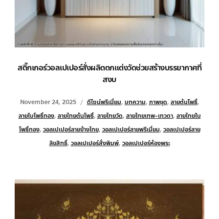
สติ๊กเกอร์วอลเปเปอร์สั่งผลิตตกแต่งวัดช่วยสร้างบรรยากาศที่
สงบ
November 24, 2025
ดีไซน์พรีเมี่ยม
,
บทความ
,
ภาพชุด
,
ลายต้นโพธิ์
,
ลายใบโพธิ์ทอง
,
ลายไทยต้นโพธิ์
,
ลายไทยวัด
,
ลายไทยเทพ-เทวดา
,
ลายไทยใบ
โพธิ์ทอง
,
วอลเปเปอร์ลายข้างไทย
,
วอลเปเปอร์ลายพรีเมี่ยม
,
วอลเปเปอร์ลาย
ลิขสิทธิ์
,
วอลเปเปอร์สั่งพิมพ์
,
วอลเปเปอร์ห้องพระ