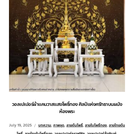
วอลเปเปอร์ผ้าแคนวาสแสงโพธิ์ทอง ศิลป์แห่งศรัทธาบนผนัง
ห้องพระ
July 19, 2025
บทความ
,
ภาพชุด
,
ลายต้นโพธิ์
,
ลายใบโพธิ์ทอง
,
ลายไทยต้น
โพธิ์
,
ลายไทยใบโพธิ์ทอง
,
วอลเปเปอร์กราฟฟิก
,
วอลเปเปอร์สั่งพิมพ์
,