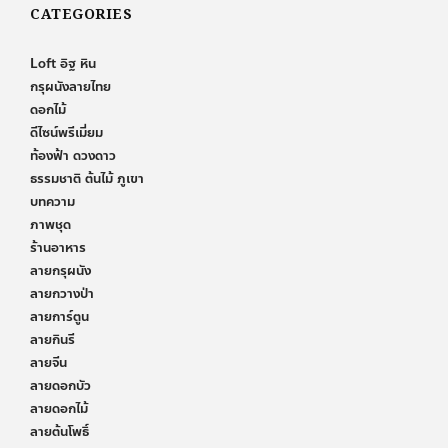
CATEGORIES
Loft อิฐ หิน
กรุผนังลายไทย
ดอกไม้
ดีไซน์พรีเมี่ยม
ท้องฟ้า ดวงดาว
ธรรมชาติ ต้นไม้ ภูเขา
บทความ
ภาพชุด
ร้านอาหาร
ลายกรุผนัง
ลายกวางป่า
ลายการ์ตูน
ลายกินรี
ลายจีน
ลายดอกบัว
ลายดอกไม้
ลายต้นโพธิ์