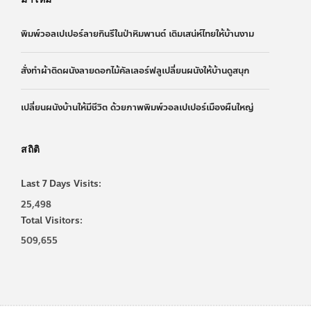
พิมพ์วอลเปเปอร์ลายกินรีในป่าหิมพานต์ เติมเสน่ห์ไทยให้บ้านงาม
สั่งทำผ้าติดผนังลายดอกไม้คัลเลอร์ฟลูเปลี่ยนผนังให้บ้านดูสนุก
เปลี่ยนผนังบ้านให้มีชีวิต ด้วยภาพพิมพ์วอลเปเปอร์เมืองผืนใหญ่
สถิติ
Last 7 Days Visits:
25,498
Total Visitors:
509,655