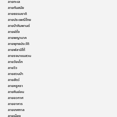
ลายทะเล
ลายทันสมัย
ลายธรรมชาติ
ลายประเพณีไทย
ลายป่าหิมพานต์
ลายฝรั่ง
ลายพญานาค
ลายพุทธประวัติ
ลายฟลามิโก้
ลายรจนาชมสวน
ลายวัยเด็ก
ลายวิว
ลายสวนป่า
ลายสัตว์
ลายหรูหรา
ลายหินอ่อน
ลายอวกาศ
ลายอาหาร
ลายเทศกาล
ลายเมือง