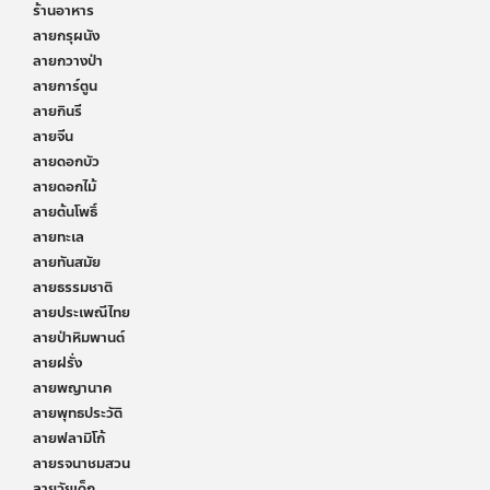
ร้านอาหาร
ลายกรุผนัง
ลายกวางป่า
ลายการ์ตูน
ลายกินรี
ลายจีน
ลายดอกบัว
ลายดอกไม้
ลายต้นโพธิ์
ลายทะเล
ลายทันสมัย
ลายธรรมชาติ
ลายประเพณีไทย
ลายป่าหิมพานต์
ลายฝรั่ง
ลายพญานาค
ลายพุทธประวัติ
ลายฟลามิโก้
ลายรจนาชมสวน
ลายวัยเด็ก