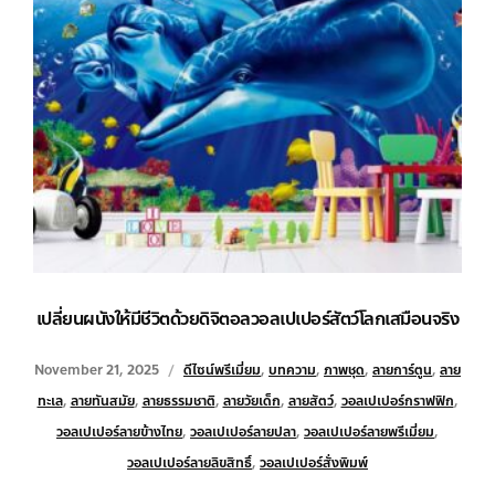
เปลี่ยนผนังให้มีชีวิตด้วยดิจิตอลวอลเปเปอร์สัตว์โลกเสมือนจริง
November 21, 2025
ดีไซน์พรีเมี่ยม
,
บทความ
,
ภาพชุด
,
ลายการ์ตูน
,
ลาย
ทะเล
,
ลายทันสมัย
,
ลายธรรมชาติ
,
ลายวัยเด็ก
,
ลายสัตว์
,
วอลเปเปอร์กราฟฟิก
,
วอลเปเปอร์ลายข้างไทย
,
วอลเปเปอร์ลายปลา
,
วอลเปเปอร์ลายพรีเมี่ยม
,
วอลเปเปอร์ลายลิขสิทธิ์
,
วอลเปเปอร์สั่งพิมพ์