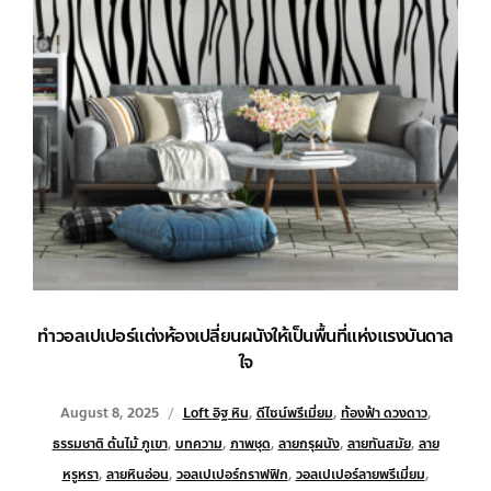
ทำวอลเปเปอร์แต่งห้องเปลี่ยนผนังให้เป็นพื้นที่แห่งแรงบันดาล
ใจ
August 8, 2025
Loft อิฐ หิน
,
ดีไซน์พรีเมี่ยม
,
ท้องฟ้า ดวงดาว
,
ธรรมชาติ ต้นไม้ ภูเขา
,
บทความ
,
ภาพชุด
,
ลายกรุผนัง
,
ลายทันสมัย
,
ลาย
หรูหรา
,
ลายหินอ่อน
,
วอลเปเปอร์กราฟฟิก
,
วอลเปเปอร์ลายพรีเมี่ยม
,