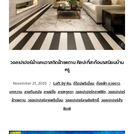
วอลเปเปอร์ผ้าแคนวาสติดฝ้าเพดาน ศิลปะที่สะท้อนรสนิยมบ้าน
หรู
November 21, 2025
Loft อิฐ หิน
,
ดีไซน์พรีเมี่ยม
,
ท้องฟ้า ดวงดาว
,
บทความ
,
ลายทันสมัย
,
ลายฝรั่ง
,
ลายหรูหรา
,
วอลเปเปอร์กราฟฟิก
,
วอลเปเปอร์
ฝ้าเพดาน
,
วอลเปเปอร์ลายพรีเมี่ยม
,
วอลเปเปอร์ลายลิขสิทธิ์
,
วอลเปเปอร์สั่ง
พิมพ์