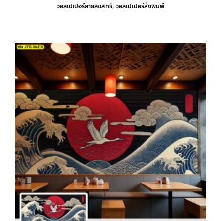
วอลเปเปอร์ลายลิขสิทธิ์
,
วอลเปเปอร์สั่งพิมพ์