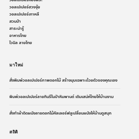
วอลเปเปอร์ห้องพระ
วอลเปเปอร์ฮวงจุ้ย
วอลเปเปอร์เกาหลี
สวนป่า
สาระน่ารู้
อาหารไทย
ไวนิล ลายไทย
มาใหม่
สั่งพิมพ์วอลเปเปอร์ภาพดอกไม้ สร้างมุมเฉพาะด้วยตัวของคุณเอง
พิมพ์วอลเปเปอร์ลายกินรีในป่าหิมพานต์ เติมเสน่ห์ไทยให้บ้านงาม
สั่งทำผ้าติดผนังลายดอกไม้คัลเลอร์ฟลูเปลี่ยนผนังให้บ้านดูสนุก
สถิติ