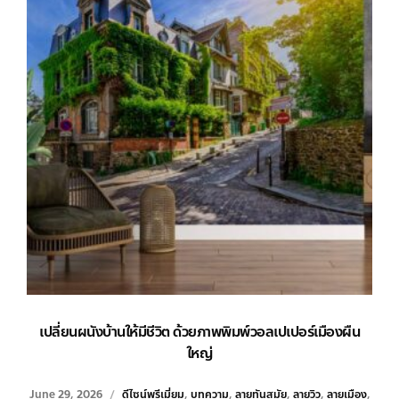
เปลี่ยนผนังบ้านให้มีชีวิต ด้วยภาพพิมพ์วอลเปเปอร์เมืองผืน
ใหญ่
June 29, 2026
ดีไซน์พรีเมี่ยม
,
บทความ
,
ลายทันสมัย
,
ลายวิว
,
ลายเมือง
,