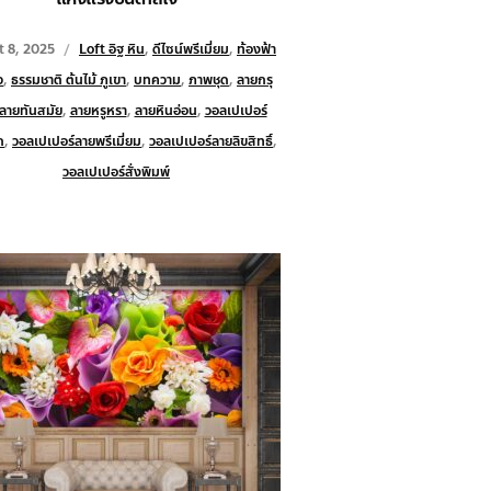
 8, 2025
Loft อิฐ หิน
,
ดีไซน์พรีเมี่ยม
,
ท้องฟ้า
ว
,
ธรรมชาติ ต้นไม้ ภูเขา
,
บทความ
,
ภาพชุด
,
ลายกรุ
ลายทันสมัย
,
ลายหรูหรา
,
ลายหินอ่อน
,
วอลเปเปอร์
ก
,
วอลเปเปอร์ลายพรีเมี่ยม
,
วอลเปเปอร์ลายลิขสิทธิ์
,
วอลเปเปอร์สั่งพิมพ์