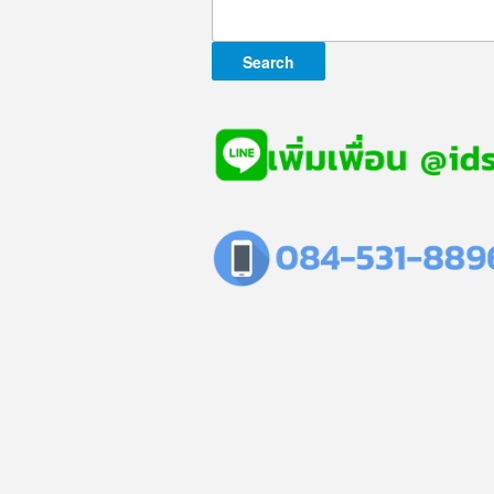
Search
for: