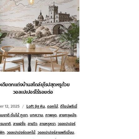
อเดียตกแต่งบ้านสไตล์ยุโรปสุดหรูด้วย
วอลเปเปอร์ไร้รอยต่อ
er 12, 2025
Loft อิฐ หิน
,
ดอกไม้
,
ดีไซน์พรีเมี่
มชาติ ต้นไม้ ภูเขา
,
บทความ
,
ภาพชุด
,
ลายกรุผนัง
,
รมชาติ
,
ลายฝรั่ง
,
ลายวิว
,
ลายหรูหรา
,
วอลเปเปอร์
ฟิก
,
วอลเปเปอร์ดอกไม้
,
วอลเปเปอร์ลายพรีเมี่ยม
,