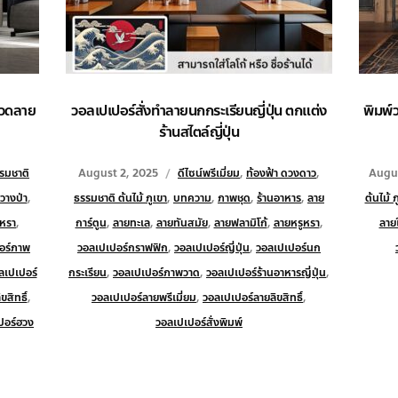
ลวดลาย
วอลเปเปอร์สั่งทำลายนกกระเรียนญี่ปุ่น ตกแต่ง
พิมพ์
ร้านสไตล์ญี่ปุ่น
รมชาติ
August 2, 2025
ดีไซน์พรีเมี่ยม
,
ท้องฟ้า ดวงดาว
,
Augus
วางป่า
,
ธรรมชาติ ต้นไม้ ภูเขา
,
บทความ
,
ภาพชุด
,
ร้านอาหาร
,
ลาย
ต้นไม้ ภ
ูหรา
,
การ์ตูน
,
ลายทะเล
,
ลายทันสมัย
,
ลายฟลามิโก้
,
ลายหรูหรา
,
ลายใ
อร์ภาพ
วอลเปเปอร์กราฟฟิก
,
วอลเปเปอร์ญี่ปุ่น
,
วอลเปเปอร์นก
ลเปเปอร์
กระเรียน
,
วอลเปเปอร์ภาพวาด
,
วอลเปเปอร์ร้านอาหารญี่ปุ่น
,
สิทธิ์
,
วอลเปเปอร์ลายพรีเมี่ยม
,
วอลเปเปอร์ลายลิขสิทธิ์
,
ปอร์ฮวง
วอลเปเปอร์สั่งพิมพ์