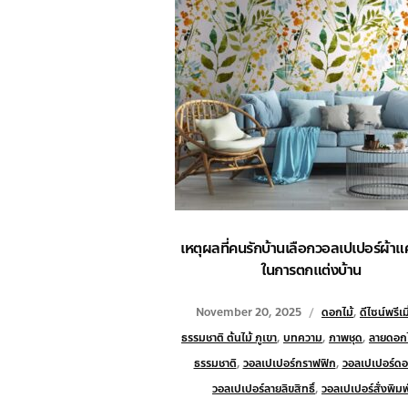
เหตุผลที่คนรักบ้านเลือกวอลเปเปอร์ผ้า
ในการตกแต่งบ้าน
November 20, 2025
ดอกไม้
,
ดีไซน์พรีเม
ธรรมชาติ ต้นไม้ ภูเขา
,
บทความ
,
ภาพชุด
,
ลายดอกไ
ธรรมชาติ
,
วอลเปเปอร์กราฟฟิก
,
วอลเปเปอร์ดอ
วอลเปเปอร์ลายลิขสิทธิ์
,
วอลเปเปอร์สั่งพิมพ