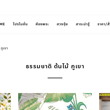
ME
โปรโมชั่น
ห้องพระ
ฮวงจุ้ย
สาระน่ารู้
ราคา/สั่
 ภูเขา
ธรรมชาติ ต้นไม้ ภูเขา