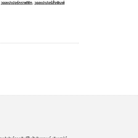
วอลเปเปอร์กราฟฟิก
,
วอลเปเปอร์สั่งพิมพ์
่