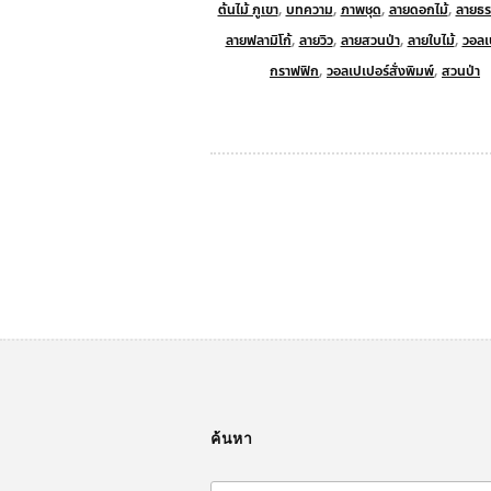
ต้นไม้ ภูเขา
,
บทความ
,
ภาพชุด
,
ลายดอกไม้
,
ลายธร
ลายฟลามิโก้
,
ลายวิว
,
ลายสวนป่า
,
ลายใบไม้
,
วอลเ
กราฟฟิก
,
วอลเปเปอร์สั่งพิมพ์
,
สวนป่า
Posts
navigation
ค้นหา