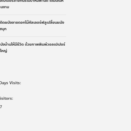
ลเปเปอร์ลายกินรีในป่าหิมพานต์ เติมเสน่ห์
้านงาม
้าติดผนังลายดอกไม้คัลเลอร์ฟลูเปลี่ยนผนัง
ูสนุก
ผนังบ้านให้มีชีวิต ด้วยภาพพิมพ์วอลเปเปอร์
นใหญ่
Days Visits:
isitors:
7