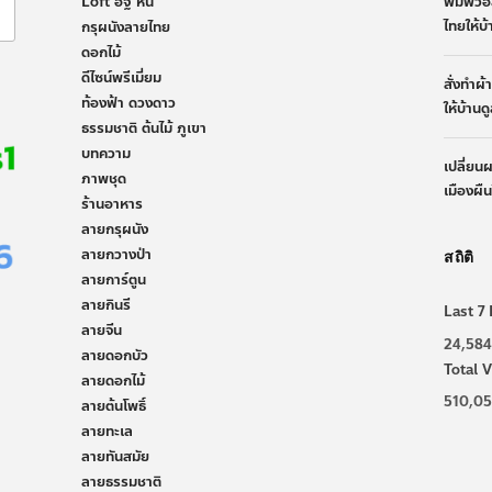
Loft อิฐ หิน
พิมพ์วอ
ไทยให้บ
กรุผนังลายไทย
ดอกไม้
ดีไซน์พรีเมี่ยม
สั่งทำผ
ท้องฟ้า ดวงดาว
ให้บ้านด
ธรรมชาติ ต้นไม้ ภูเขา
บทความ
เปลี่ยน
ภาพชุด
เมืองผื
ร้านอาหาร
ลายกรุผนัง
ลายกวางป่า
สถิติ
ลายการ์ตูน
ลายกินรี
Last 7 
ลายจีน
24,584
ลายดอกบัว
Total V
ลายดอกไม้
510,05
ลายต้นโพธิ์
ลายทะเล
ลายทันสมัย
ลายธรรมชาติ