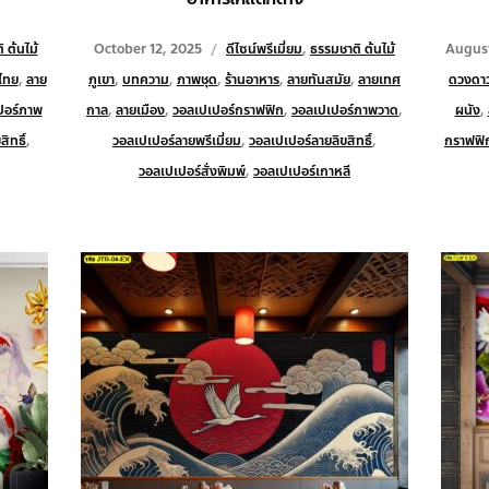
 ต้นไม้
October 12, 2025
ดีไซน์พรีเมี่ยม
,
ธรรมชาติ ต้นไม้
August
ไทย
,
ลาย
ภูเขา
,
บทความ
,
ภาพชุด
,
ร้านอาหาร
,
ลายทันสมัย
,
ลายเทศ
ดวงดา
ปอร์ภาพ
กาล
,
ลายเมือง
,
วอลเปเปอร์กราฟฟิก
,
วอลเปเปอร์ภาพวาด
,
ผนัง
,
ิทธิ์
,
วอลเปเปอร์ลายพรีเมี่ยม
,
วอลเปเปอร์ลายลิขสิทธิ์
,
กราฟฟิ
วอลเปเปอร์สั่งพิมพ์
,
วอลเปเปอร์เกาหลี