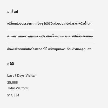
มาใหม่
เปลี่ยนห้องบรรยากาศแข็งๆ ให้มีชีวิตด้วยวอลเปเปอร์ภาพวิวน้ำตก
พิมพ์ภาพแคนวาสลายสวนป่า เติมเต็มความธรรมชาติให้บ้านในเมือง
สั่งพิมพ์วอลเปเปอร์ภาพดอกไม้ สร้างมุมเฉพาะด้วยตัวของคุณเอง
สถิติ
Last 7 Days Visits:
25,888
Total Visitors:
514,554