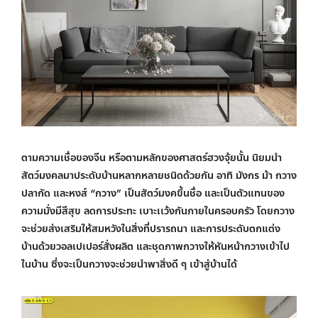
ตามความเชื่อของจีน หรือตามหลักของศาสตร์ฮวงจุ้ยนั้น นิยมนำ
สัตว์มงคลมาประดับบ้านหลากหลายชนิดด้วยกัน อาทิ มังกร ม้า กวาง
ปลากัด และหงส์ “กวาง” เป็นสัตว์มงคขึ้นชื่อ และเป็นตัวแทนของ
ความมั่งมีสีสุข ลดการประทะ เบาะเเว้งกันภายในครอบครัว โดยกวาง
จะช่วยส่งเสริมให้สมหวังในสิ่งที่ปรารถนา และการประดับตกแต่ง
บ้านด้วยวอลเปเปอร์สั่งผลิต และชุดภาพกวางให้หันหน้ากวางเข้าไป
ในบ้าน ซึ่งจะเป็นกวางจะช่วยนำพาสิ่งดี ๆ เข้าสู่บ้านได้