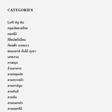
CATEGORIES
Loft อิฐ หิน
กรุผนังลายไทย
ดอกไม้
ดีไซน์พรีเมี่ยม
ท้องฟ้า ดวงดาว
ธรรมชาติ ต้นไม้ ภูเขา
บทความ
ภาพชุด
ร้านอาหาร
ลายกรุผนัง
ลายกวางป่า
ลายการ์ตูน
ลายกินรี
ลายจีน
ลายดอกบัว
ลายดอกไม้