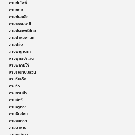
ลายต้นโพธิ์
ลายทะเล
ลายทันสมัย
ลายธรรมชาติ
ลายประเพณีไทย
ลายป่าหิมพานต์
ลายฝรั่ง
ลายพญานาค
ลายพุทธประวัติ
ลายฟลามิโก้
ลายรจนาชมสวน
ลายวัยเด็ก
ลายวิว
ลายสวนป่า
ลายสัตว์
ลายหรูหรา
ลายหินอ่อน
ลายอวกาศ
ลายอาหาร
ลายเทศกาล