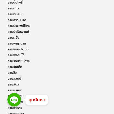
ลายต้นโพธิ์
ลายทะเล
ลายทันสมัย
ลายธรรมชาติ
ลายประเพณีไทย
ลายป่าหิมพานต์
ลายฝรั่ง
ลายพญานาค
ลายพุทธประวัติ
ลายฟลามิโก้
ลายรจนาชมสวน
ลายวัยเด็ก
ลายวิว
ลายสวนป่า
ลายสัตว์
ลายหรูหรา
Line
Line
ลายหินอ่อน
Line
คุยกับเรา
ลายอวกาศ
ลายอาหาร
ลายเทศกาล