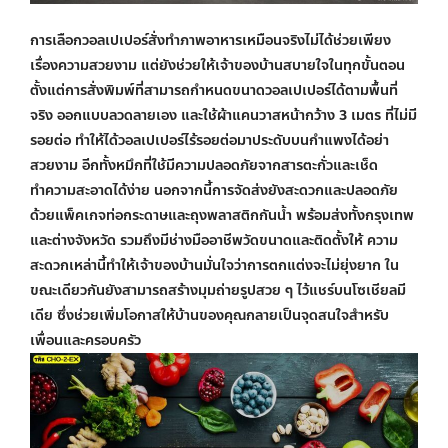
การเลือก
วอลเปเปอร์สั่งทำ
ภาพอาหารเหมือนจริงไม่ได้ช่วยเพียง
เรื่องความสวยงาม แต่ยังช่วยให้เจ้าของบ้านสบายใจในทุกขั้นตอน
ตั้งแต่การสั่งพิมพ์ที่สามารถกำหนดขนาดวอลเปเปอร์ได้ตามพื้นที่
จริง ออกแบบลวดลายเอง และใช้ผ้าแคนวาสหน้ากว้าง 3 เมตร ที่ไม่มี
รอยต่อ ทำให้ได้
วอลเปเปอร์ไร้รอยต่อ
มาประดับบนกำแพงได้อย่า
สวยงาม อีกทั้งหมึกที่ใช้มีความปลอดภัยจากสารตะกั่วและเช็ด
ทำความสะอาดได้ง่าย นอกจากนี้การจัดส่งยังสะดวกและปลอดภัย
ด้วยแพ็คเกจท่อกระดาษและถุงพลาสติกกันน้ำ พร้อมส่งทั้งกรุงเทพ
และต่างจังหวัด รวมถึงมีช่างมืออาชีพวัดขนาดและติดตั้งให้ ความ
สะดวกเหล่านี้ทำให้เจ้าของบ้านมั่นใจว่าการตกแต่งจะไม่ยุ่งยาก ใน
ขณะเดียวกันยังสามารถสร้างมุมถ่ายรูปสวย ๆ ไว้แชร์บนโซเชียลมี
เดีย ซึ่งช่วยเพิ่มโอกาสให้บ้านของคุณกลายเป็นจุดสนใจสำหรับ
เพื่อนและครอบครัว