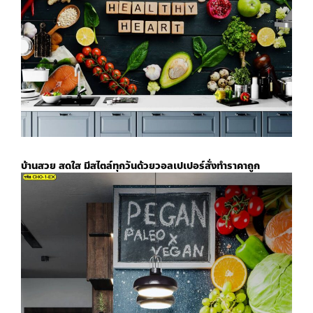
บ้านสวย สดใส มีสไตล์ทุกวันด้วย
วอลเปเปอร์สั่งทำราคาถูก