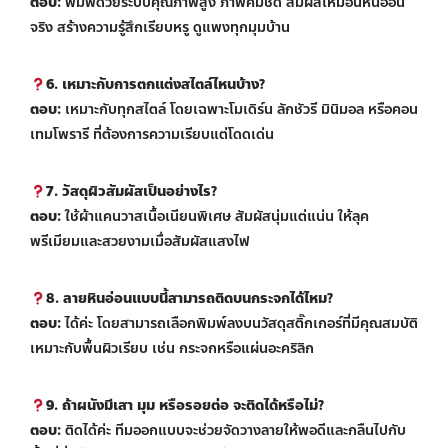
ตอบ:
พิมพ์ด้วยระบบคุณภาพสูง ภาพคมชัด สัมผัสเหมือนหินอ่อน
จริง สร้างความรู้สึกเรียบหรู ดูแพงทุกมุมบ้าน
6. เหมาะกับการตกแต่งสไตล์ไหนบ้าง?
ตอบ:
เหมาะกับทุกสไตล์ โดยเฉพาะโมเดิร์น ลักชัวรี มินิมอล หรือคอน
เทมโพรารี ที่ต้องการความเรียบแต่โดดเด่น
7. วัสดุผิวสัมผัสเป็นอย่างไร?
ตอบ:
ใช้ผ้าแคนวาสเนื้อเนียนพิเศษ สัมผัสนุ่มแต่แน่น ให้ลุค
พรีเมียมและสวยงามเมื่อสัมผัสแสงไฟ
8. ลายหินอ่อนแบบนี้สามารถติดบนกระจกได้ไหม?
ตอบ:
ได้ค่ะ โดยสามารถเลือกพิมพ์ลงบนวัสดุสติ๊กเกอร์ที่มีคุณสมบัติ
เหมาะกับพื้นผิวเรียบ เช่น กระจกหรือแผ่นอะคริลิก
9. ถ้าผนังมีเสา มุม หรือรอยต่อ จะติดได้หรือไม่?
ตอบ:
ติดได้ค่ะ ทีมออกแบบจะช่วยจัดวางลายให้พอดีและกลืนไปกับ