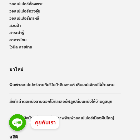
วอลเปเปอร์ห้องพระ
วอลเปเปอร์ฮวงจุ้ย
วอลเปเปอร์เกาหลี
สวนป่า
สาระน่ารู้
อาหารไทย
ไวนิล ลายไทย
มาใหม่
พิมพ์วอลเปเปอร์ลายกินรีในป่าหิมพานต์ เติมเสน่ห์ไทยให้บ้านงาม
สั่งทำผ้าติดผนังลายดอกไม้คัลเลอร์ฟลูเปลี่ยนผนังให้บ้านดูสนุก
Line
Line
เปลี่ยนผนังบ้านให้มีชีวิต ด้วยภาพพิมพ์วอลเปเปอร์เมืองผืนใหญ่
Line
คุยกับเรา
สถิติ