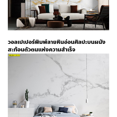
วอลเปเปอร์พิมพ์ลาย
หินอ่อนศิลปะบนผนัง
สะท้อนตัวตนแห่งความสำเร็จ