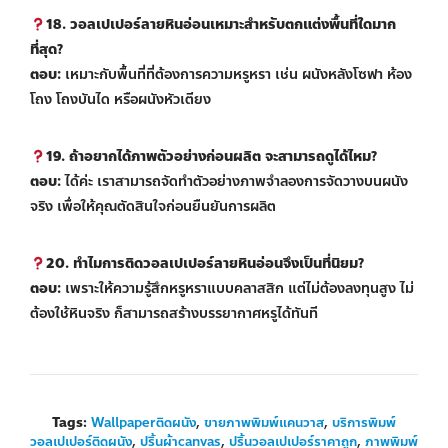
18. วอลเปเปอร์ลายหินอ่อนเหมาะสำหรับตกแต่งพื้นที่ใดมาก
ที่สุด?
ตอบ:
เหมาะกับพื้นที่ที่ต้องการความหรูหรา เช่น ผนังหลังโซฟา ห้อง
โถง โถงบันได หรือผนังหัวเตียง
19. ถ้าอยากได้ภาพตัวอย่างก่อนผลิต จะสามารถดูได้ไหม?
ตอบ:
ได้ค่ะ เราสามารถจัดทำตัวอย่างภาพจำลองการจัดวางบนผนัง
จริง เพื่อให้คุณตัดสินใจก่อนยืนยันการผลิต
20. ทำไมการติดวอลเปเปอร์ลายหินอ่อนจึงเป็นที่นิยม?
ตอบ:
เพราะให้ความรู้สึกหรูหราแบบคลาสสิก แต่ไม่ต้องลงทุนสูง ไม่
ต้องใช้หินจริง ก็สามารถสร้างบรรยากาศหรูได้ทันที
Tags:
Wallpaperติดผนัง
,
ขายภาพพิมพ์แคนวาส
,
บริการพิมพ์
วอลเปเปอร์ติดผนัง
,
ปริ้นผ้าcanvas
,
ปริ้นวอลเปเปอร์ราคาถูก
,
ภาพพิมพ์