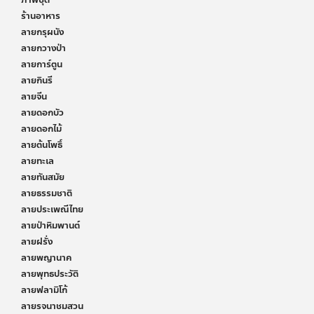
ภาพชุด
ร้านอาหาร
ลายกรุผนัง
ลายกวางป่า
ลายการ์ตูน
ลายกินรี
ลายจีน
ลายดอกบัว
ลายดอกไม้
ลายต้นโพธิ์
ลายทะเล
ลายทันสมัย
ลายธรรมชาติ
ลายประเพณีไทย
ลายป่าหิมพานต์
ลายฝรั่ง
ลายพญานาค
ลายพุทธประวัติ
ลายฟลามิโก้
ลายรจนาชมสวน