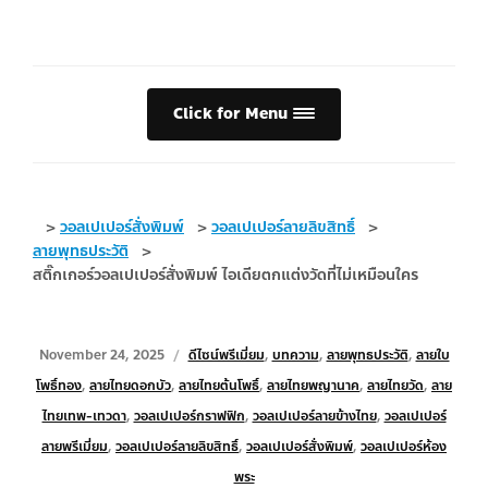
Click for Menu
>
วอลเปเปอร์สั่งพิมพ์
>
วอลเปเปอร์ลายลิขสิทธิ์
>
ลายพุทธประวัติ
>
สติ๊กเกอร์วอลเปเปอร์สั่งพิมพ์ ไอเดียตกแต่งวัดที่ไม่เหมือนใคร
November 24, 2025
ดีไซน์พรีเมี่ยม
,
บทความ
,
ลายพุทธประวัติ
,
ลายใบ
โพธิ์ทอง
,
ลายไทยดอกบัว
,
ลายไทยต้นโพธิ์
,
ลายไทยพญานาค
,
ลายไทยวัด
,
ลาย
ไทยเทพ-เทวดา
,
วอลเปเปอร์กราฟฟิก
,
วอลเปเปอร์ลายข้างไทย
,
วอลเปเปอร์
ลายพรีเมี่ยม
,
วอลเปเปอร์ลายลิขสิทธิ์
,
วอลเปเปอร์สั่งพิมพ์
,
วอลเปเปอร์ห้อง
พระ