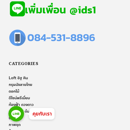
CATEGORIES
Loft อิฐ หิน
กรุผนังลายไทย
ดอกไม้
ดีไซน์พรีเมี่ยม
Line
Line
ท้องฟ้า ดวงดาว
ธรรมชาติ ต้นไม้ ภูเขา
Line
คุยกับเรา
บทความ
ภาพชุด