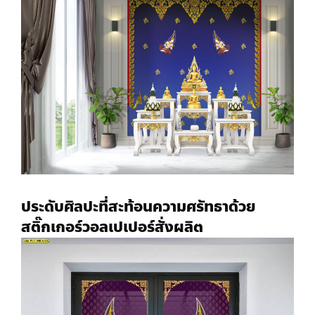
ประดับศิลปะที่สะท้อนความศรัทธาด้วย
สติ๊กเกอร์
วอลเปเปอร์สั่งผลิต