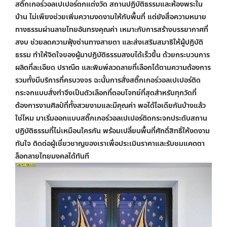
สติ๊กเกอร์วอลเปเปอร์ตกแต่งวัด สถานปฏิบัติธรรมและ
ห้องพระใน
บ้าน
ไม่เพียงช่วยเพิ่มความงดงามให้กับพื้นที่ แต่ยังสื่อความหมาย
ทางธรรมผ่านลายไทยอันทรงคุณค่า เหมาะกับการสร้างบรรยากาศที่
สงบ ช่วยลดความฟุ้งซ่านทางสายตา และส่งเสริมสมาธิให้ผู้ปฏิบัติ
ธรรม ทำให้จิตใจของผู้มาปฏิบัติธรรมสงบได้เร็วขึ้น ด้วยกระบวนการ
ผลิตที่ละเอียด ปราณีต และพิมพ์ลวดลายที่เลือกได้ตามความต้องการ
รวมทั้งมีบริการที่ครบวงจร ฉะนั้นการสั่งสติ๊กเกอร์วอลเปเปอร์ติด
กระจกแบบสั่งทำจึงเป็นตัวเลือกที่ตอบโจทย์ที่สุดสำหรับทุกวัดที่
ต้องการงานศิลป์ที่ทั้งสวยงามและมีคุณค่า พอได้ไอเดียกันบ้างแล้ว
ใช่ไหม มาเริ่มออกแบบสติ๊กเกอร์
วอลเปเปอร์ติดกระจก
ประดับสถาน
ปฏิบัติธรรมที่ไม่เหมือนใครกัน พร้อมเปลี่ยนพื้นที่ศักดิ์สิทธิ์ให้งดงาม
ทันใจ ติดต่อผู้เชี่ยวชาญของเราเพื่อประเมินราคาและรับชมแคตตา
ล็อกลายไทยมงคลได้ทันที