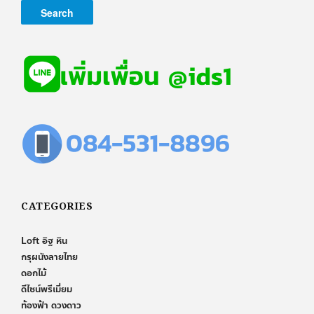
CATEGORIES
Loft อิฐ หิน
กรุผนังลายไทย
ดอกไม้
ดีไซน์พรีเมี่ยม
ท้องฟ้า ดวงดาว