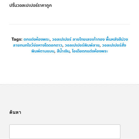
ปริ้นวอลเปเปอร์ราคาถูก
Tags:
ตกแต่งห้องพระ
,
วอลเปเปอร์ ลายไทยเลขเก้าทอง พื้นหลังสีม่วง
ลายกนกไขว้ช่อหางโตดอกดาว
,
วอลเปเปอร์พิมพ์ลาย
,
วอลเปเปอร์สั่ง
พิมพ์ตามแบบ
,
สีน้ำเงิน
,
ไอเดียตกแต่งห้องพระ
ค้นหา
Search
for: