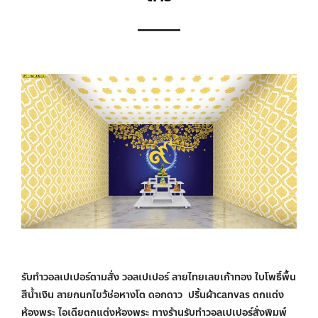
รับทําวอลเปเปอร์ตามสั่ง วอลเปเปอร์ ลายไทยเลขเก้าทอง ใบโพธิ์พื้น
สีน้ำเงิน ลายกนกไขว้ช่อหางโต ดอกดาว ปริ้นผ้าcanvas ตกแต่ง
ห้องพระ ไอเดียตกแต่งห้องพระ ทางร้านรับทำวอลเปเปอร์สั่งพิมพ์