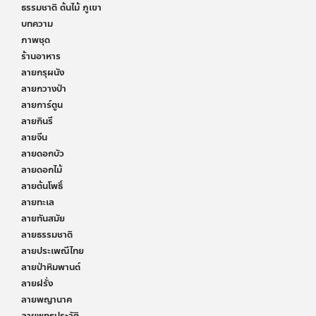
ธรรมชาติ ต้นไม้ ภูเขา
บทความ
ภาพชุด
ร้านอาหาร
ลายกรุผนัง
ลายกวางป่า
ลายการ์ตูน
ลายกินรี
ลายจีน
ลายดอกบัว
ลายดอกไม้
ลายต้นโพธิ์
ลายทะเล
ลายทันสมัย
ลายธรรมชาติ
ลายประเพณีไทย
ลายป่าหิมพานต์
ลายฝรั่ง
ลายพญานาค