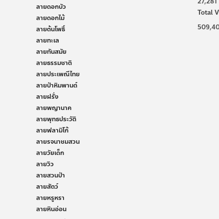
27,281
ลายดอกบัว
Total V
ลายดอกไม้
509,4
ลายต้นโพธิ์
ลายทะเล
ลายทันสมัย
ลายธรรมชาติ
ลายประเพณีไทย
ลายป่าหิมพานต์
ลายฝรั่ง
ลายพญานาค
ลายพุทธประวัติ
ลายฟลามิโก้
ลายรจนาชมสวน
ลายวัยเด็ก
ลายวิว
ลายสวนป่า
ลายสัตว์
ลายหรูหรา
ลายหินอ่อน