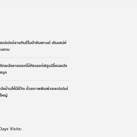
่
ลเปเปอร์ลายกินรีในป่าหิมพานต์ เติมเสน่ห์
้านงาม
้าติดผนังลายดอกไม้คัลเลอร์ฟลูเปลี่ยนผนัง
ูสนุก
ผนังบ้านให้มีชีวิต ด้วยภาพพิมพ์วอลเปเปอร์
นใหญ่
Days Visits: