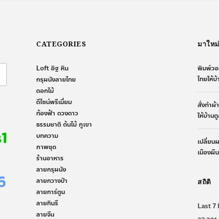
CATEGORIES
มาใหม
Loft อิฐ หิน
พิมพ์วอ
ไทยให้บ
กรุผนังลายไทย
ดอกไม้
ดีไซน์พรีเมี่ยม
สั่งทำผ
ท้องฟ้า ดวงดาว
ให้บ้านด
ธรรมชาติ ต้นไม้ ภูเขา
บทความ
เปลี่ยน
ภาพชุด
เมืองผื
ร้านอาหาร
ลายกรุผนัง
ลายกวางป่า
สถิติ
ลายการ์ตูน
ลายกินรี
Last 7 
ลายจีน