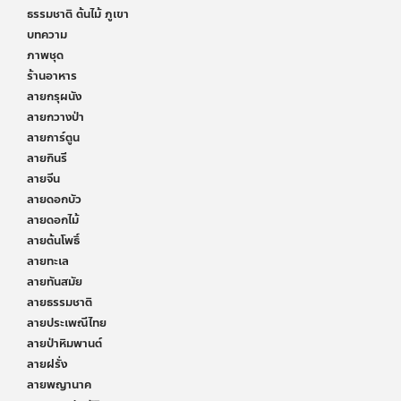
ธรรมชาติ ต้นไม้ ภูเขา
บทความ
ภาพชุด
ร้านอาหาร
ลายกรุผนัง
ลายกวางป่า
ลายการ์ตูน
ลายกินรี
ลายจีน
ลายดอกบัว
ลายดอกไม้
ลายต้นโพธิ์
ลายทะเล
ลายทันสมัย
ลายธรรมชาติ
ลายประเพณีไทย
ลายป่าหิมพานต์
ลายฝรั่ง
ลายพญานาค