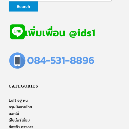
CATEGORIES
Loft อิฐ หิน
กรุผนังลายไทย
ดอกไม้
ดีไซน์พรีเมี่ยม
ท้องฟ้า ดวงดาว