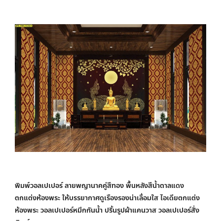
พิมพ์วอลเปเปอร์ ลายพญานาคคู่สีทอง พื้นหลังสีน้ำตาลแดง
ตกแต่งห้องพระ ให้บรรยากาศดูเรืองรองน่าเลื่อมใส ไอเดียตกแต่ง
ห้องพระ วอลเปเปอร์หมึกกันน้ำ ปริ้นรูปผ้าแคนวาส วอลเปเปอร์สั่ง