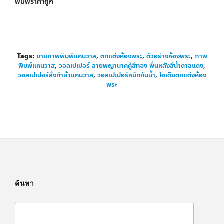
พิมพ์ราคาถูก
Tags:
ขายภาพพิมพ์แคนวาส
,
ตกแต่งห้องพระ
,
ตัวอย่างห้องพระ
,
ภาพ
พิมพ์แคนวาส
,
วอลเปเปอร์ ลายพญานาคคู่สีทอง พื้นหลังสีน้ำตาลแดง
,
วอลเปเปอร์สั่งทำผ้าแคนวาส
,
วอลเปเปอร์หมึกกันน้ำ
,
ไอเดียตกแต่งห้อง
พระ
ค้นหา
Search
for: