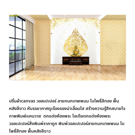
ปริ้นผ้าcanvas วอลเปเปอร์ ลายกนกเทพพนม ใบโพธิ์สีทอง พื้น
หลังสีขาว ห้บรรยากาศดูเรืองรองน่าเลื่อมใส สร้างความรู้สึกสบายใจ
ภาพพิมพ์แคนวาส ตกแต่งห้องพระ ไอเดียตกแต่งห้องพระ
วอลเปเปอร์สั่งพิมพ์ราคาถูก พิมพ์วอลเปเปอร์ลายกนกเทพพนม ใบ
โพธิ์สีทอง พื้นหลังสีขาว