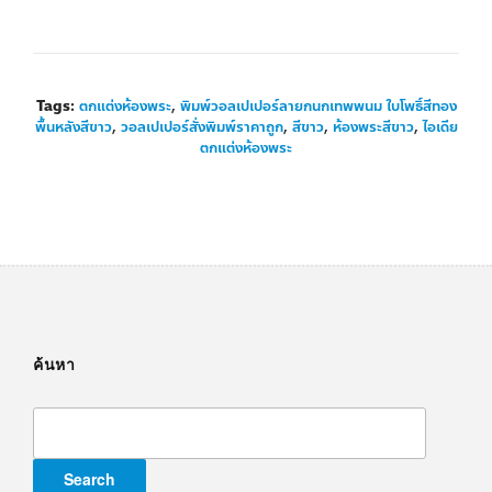
Tags:
ตกแต่งห้องพระ
,
พิมพ์วอลเปเปอร์ลายกนกเทพพนม ใบโพธิ์สีทอง
พื้นหลังสีขาว
,
วอลเปเปอร์สั่งพิมพ์ราคาถูก
,
สีขาว
,
ห้องพระสีขาว
,
ไอเดีย
ตกแต่งห้องพระ
ค้นหา
Search
for: