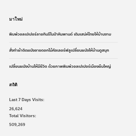
มาใหม่
พิมพ์วอลเปเปอร์ลายกินรีในป่าหิมพานต์ เติมเสน่ห์ไทยให้บ้านงาม
สั่งทำผ้าติดผนังลายดอกไม้คัลเลอร์ฟลูเปลี่ยนผนังให้บ้านดูสนุก
เปลี่ยนผนังบ้านให้มีชีวิต ด้วยภาพพิมพ์วอลเปเปอร์เมืองผืนใหญ่
สถิติ
Last 7 Days Visits:
26,624
Total Visitors:
509,269