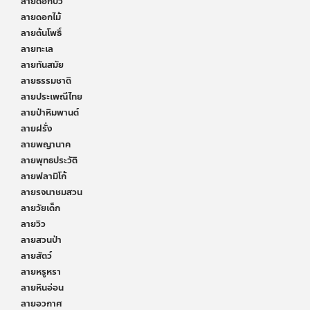
ลายดอกบัว
ลายดอกไม้
ลายต้นโพธิ์
ลายทะเล
ลายทันสมัย
ลายธรรมชาติ
ลายประเพณีไทย
ลายป่าหิมพานต์
ลายฝรั่ง
ลายพญานาค
ลายพุทธประวัติ
ลายฟลามิโก้
ลายรจนาชมสวน
ลายวัยเด็ก
ลายวิว
ลายสวนป่า
ลายสัตว์
ลายหรูหรา
ลายหินอ่อน
ลายอวกาศ