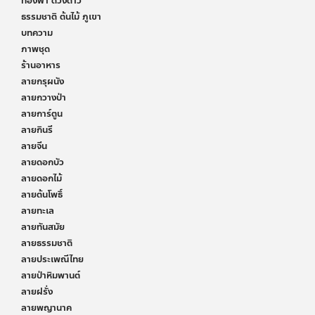
ท้องฟ้า ดวงดาว
ธรรมชาติ ต้นไม้ ภูเขา
บทความ
ภาพชุด
ร้านอาหาร
ลายกรุผนัง
ลายกวางป่า
ลายการ์ตูน
ลายกินรี
ลายจีน
ลายดอกบัว
ลายดอกไม้
ลายต้นโพธิ์
ลายทะเล
ลายทันสมัย
ลายธรรมชาติ
ลายประเพณีไทย
ลายป่าหิมพานต์
ลายฝรั่ง
ลายพญานาค