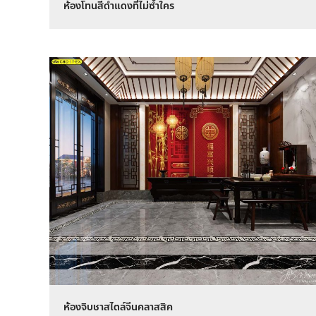
ห้องโทนสีดำแดงที่ไม่ซ้ำใคร
ห้องจิบชาสไตล์จีนคลาสสิค