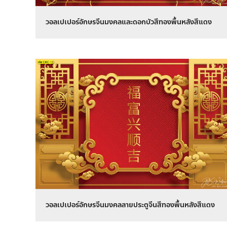
วอลเปเปอร์อักษรจีนมงคลและดอกบัวสีทองพื้นหลังสีแดง
วอลเปเปอร์อักษรจีนมงคลลายประตูจีนสีทองพื้นหลังสีแดง