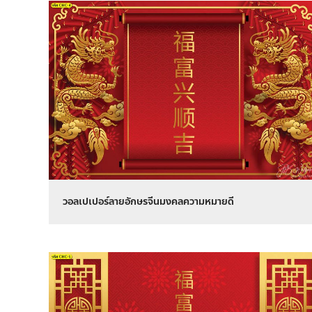
วอลเปเปอร์ลายอักษรจีนมงคลความหมายดี