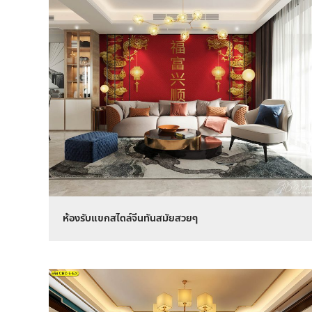
ห้องรับแขกสไตล์จีนทันสมัยสวยๆ