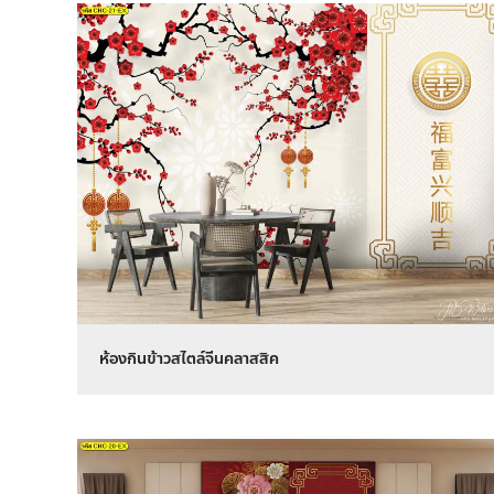
ห้องกินข้าวสไตล์จีนคลาสสิค