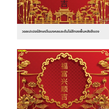
วอลเปเปอร์อักษรจีนมงคลและต้นไผ่สีทองพื้นหลังสีแดง