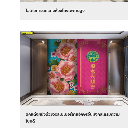
ไอเดียการตกแต่งห้องโถงเพดานสูง
ตกแต่งผนังด้วยวอลเปเปอร์ลายอักษรจีนมงคลเสริมความ
โชคดี