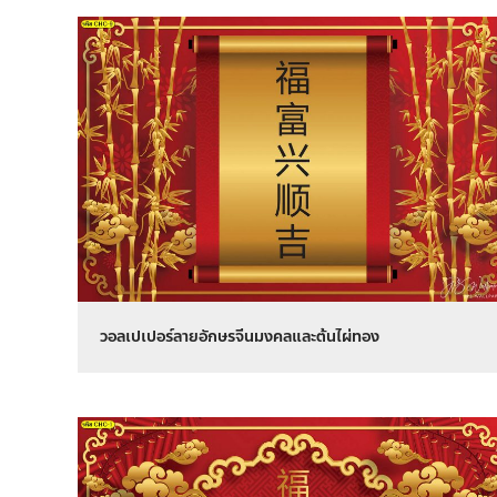
วอลเปเปอร์ลายอักษรจีนมงคลและต้นไผ่ทอง