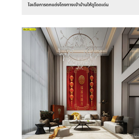
ไอเดียการตกแต่งโถงทางเข้าบ้านให้ดูโดดเด่น