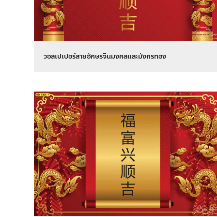
วอลเปเปอร์ลายอักษรจีนมงคลและมังกรทอง