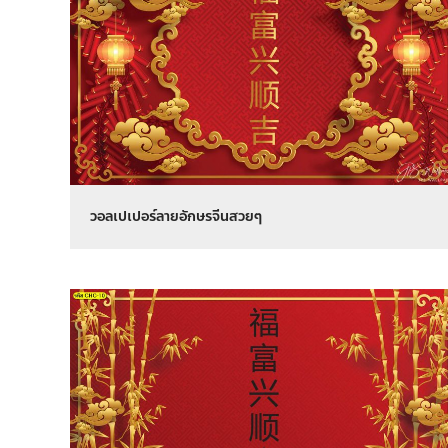
วอลเปเปอร์ลายอักษรจีนสวยๆ