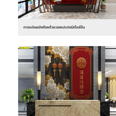
การแต่งผนังห้องด้วยวอลเปเปอร์สไตล์จีน