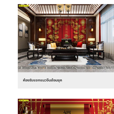
ห้องรับแขกแนวจีนย้อนยุค