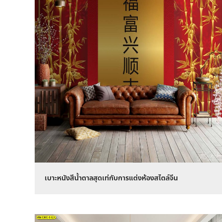
เบาะหนังสีน้ำตาลสุดเท่กับการแต่งห้องสไตล์จีน