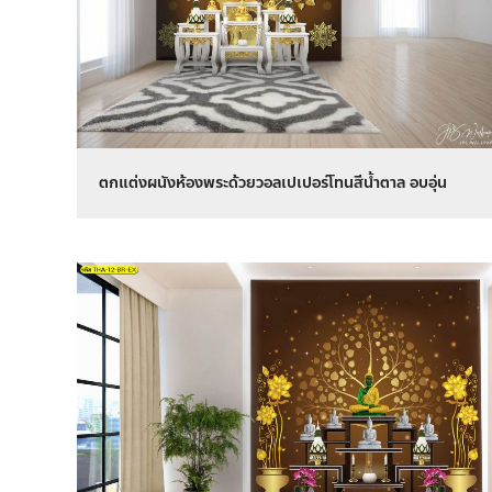
ตกแต่งผนังห้องพระด้วยวอลเปเปอร์โทนสีน้ำตาล อบอุ่น