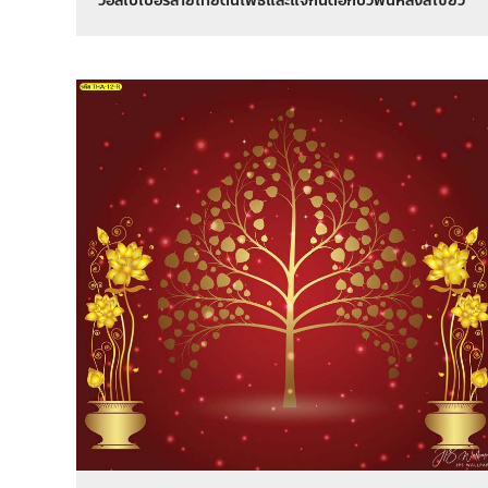
วอลเปเปอร์ลายไทยต้นโพธิ์และแจกันดอกบัวพื้นหลังสีเขียว