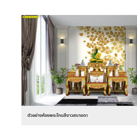
ตัวอย่างห้องพระโทนสีขาวสบายตา