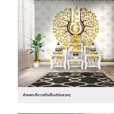
ห้องพระสีขาวสไตล์โมเดิร์นสวยๆ