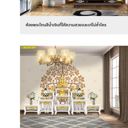
ห้องพระโทนสีน้ำเงินที่ให้ความสวยและเท่ไม่ซ้ำใคร