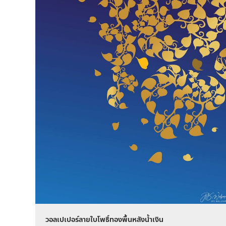
วอลเปเปอร์ลายใบโพธิ์ทองพื้นหลังน้ำเงิน