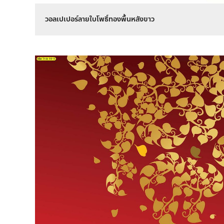
วอลเปเปอร์ลายใบโพธิ์ทองพื้นหลังขาว