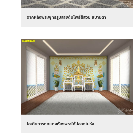
ฉากหลังพระพุทธรูปลายต้นโพธิ์สีสวย สบายตา
ไอเดียการตกแต่งห้องพระให้ปลอดโปร่ง