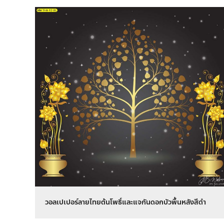
วอลเปเปอร์ลายไทยต้นโพธิ์และแจกันดอกบัวพื้นหลังสีดำ