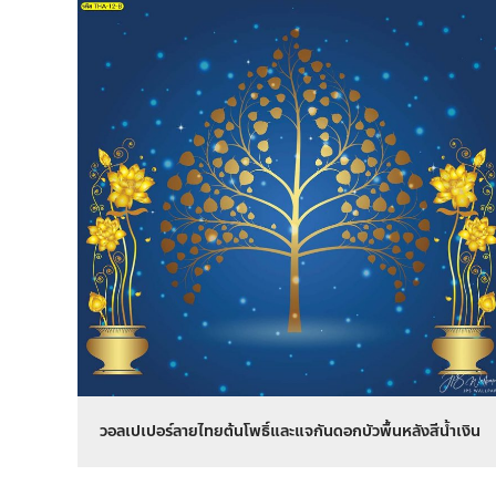
วอลเปเปอร์ลายไทยต้นโพธิ์และแจกันดอกบัวพื้นหลังสีน้ำเงิน