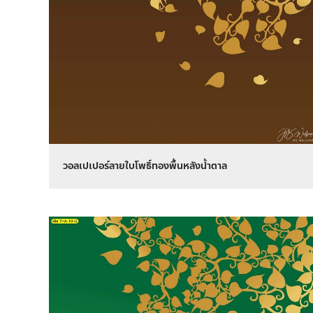
วอลเปเปอร์ลายใบโพธิ์ทองพื้นหลังน้ำตาล