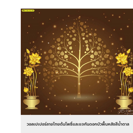
วอลเปเปอร์ลายไทยต้นโพธิ์และแจกันดอกบัวพื้นหลังสีน้ำตาล