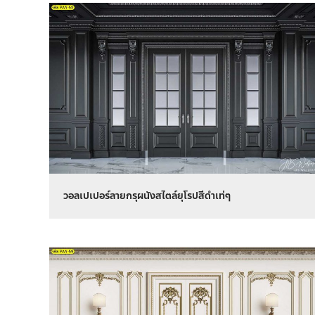
วอลเปเปอร์ลายกรุผนังสไตล์ยุโรปสีดำเท่ๆ