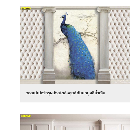
วอลเปเปอร์กรุผนังสไตล์หลุยส์กับนกยูงสีน้ำเงิน