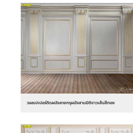
วอลเปเปอร์ติดผนังลายกรุผนังสามมิติขาวเส้นสีทอง