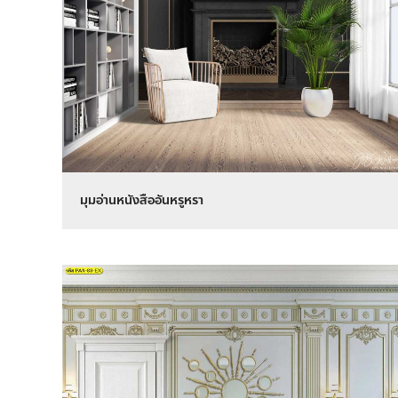
มุมอ่านหนังสืออันหรูหรา