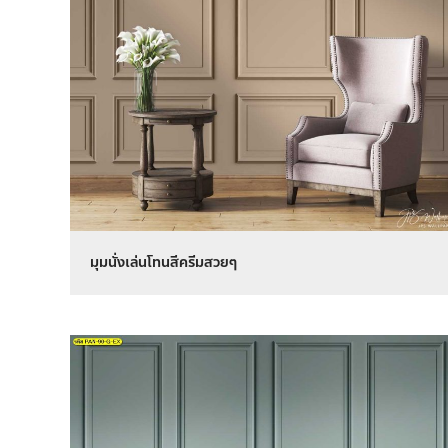
มุมนั่งเล่นโทนสีครีมสวยๆ