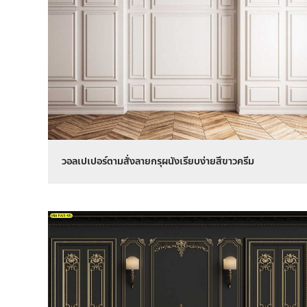
วอลเปเปอร์ตามสั่งลายกรุผนังเรียบง่ายสีขาวครีม