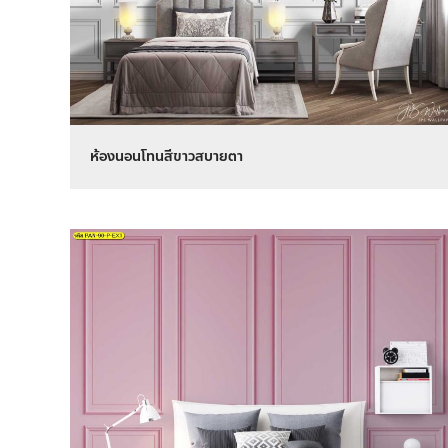
ห้องนอนโทนสีขาวสบายตา