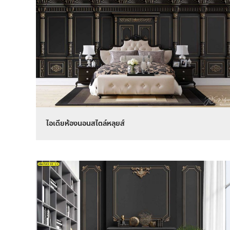
ไอเดียห้องนอนสไตล์หลุยส์