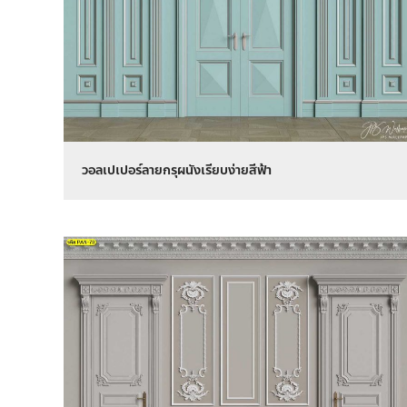
วอลเปเปอร์ลายกรุผนังเรียบง่ายสีฟ้า