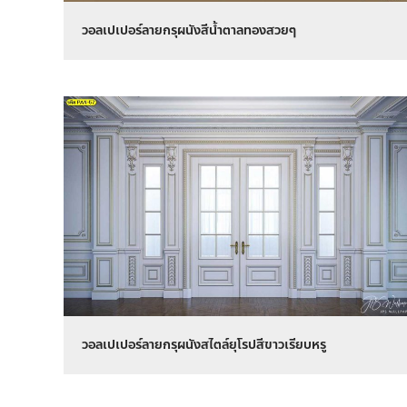
วอลเปเปอร์ลายกรุผนังสีน้ำตาลทองสวยๆ
วอลเปเปอร์ลายกรุผนังสไตล์ยุโรปสีขาวเรียบหรู