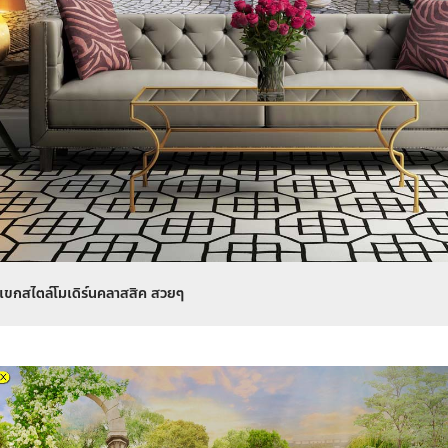
แขกสไตล์โมเดิร์นคลาสสิค สวยๆ