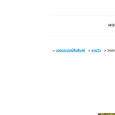
HO
>
วอลเปเปอร์สั่งพิมพ์
>
ลายวิว
>
วอลเ