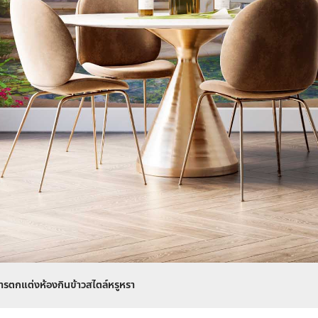
ารตกแต่งห้องกินข้าวสไตล์หรูหรา