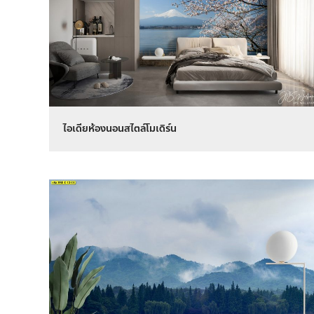
ไอเดียห้องนอนสไตล์โมเดิร์น