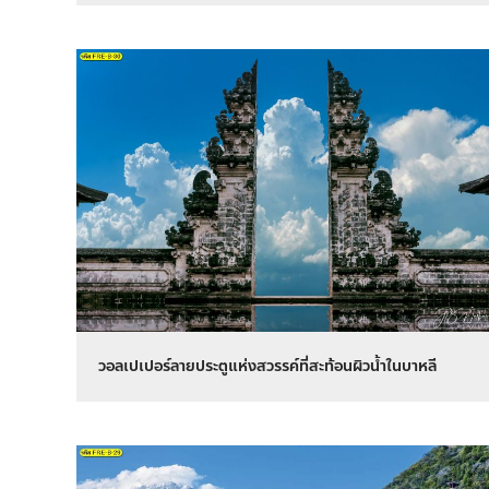
วอลเปเปอร์ลายประตูแห่งสวรรค์ที่สะท้อนผิวน้ำในบาหลี