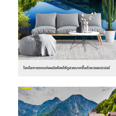
ไอเดียการตกแต่งผนังห้องให้ดูสวยมากขึ้นด้วยวอลเปเปอร์