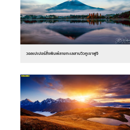
วอลเปเปอร์สั่งพิมพ์ลายทะเลสาบวิวภูเขาฟูจิ