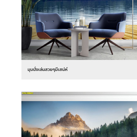
มุมนั่งเล่นสวยๆมีเสน่ห์