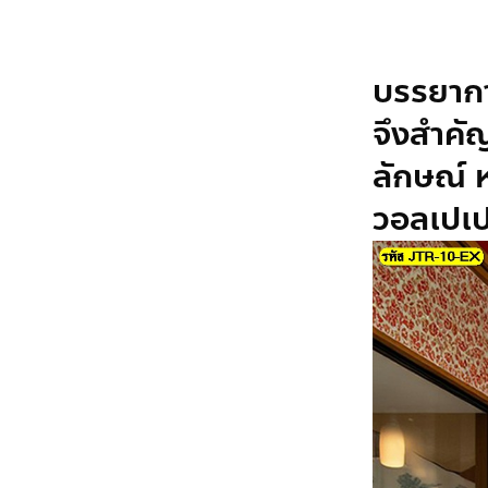
บรรยากา
จึงสำคัญ
ลักษณ์ 
วอลเปเป