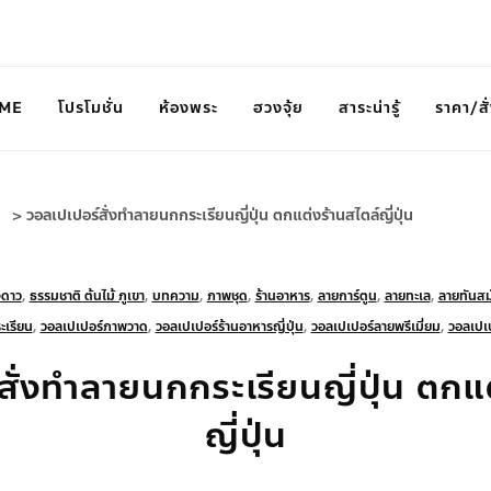
ME
โปรโมชั่น
ห้องพระ
ฮวงจุ้ย
สาระน่ารู้
ราคา/สั่
>
วอลเปเปอร์สั่งทำลายนกกระเรียนญี่ปุ่น ตกแต่งร้านสไตล์ญี่ปุ่น
งดาว
,
ธรรมชาติ ต้นไม้ ภูเขา
,
บทความ
,
ภาพชุด
,
ร้านอาหาร
,
ลายการ์ตูน
,
ลายทะเล
,
ลายทันสม
ะเรียน
,
วอลเปเปอร์ภาพวาด
,
วอลเปเปอร์ร้านอาหารญี่ปุ่น
,
วอลเปเปอร์ลายพรีเมี่ยม
,
วอลเปเป
สั่งทำลายนกกระเรียนญี่ปุ่น ตกแต
ญี่ปุ่น