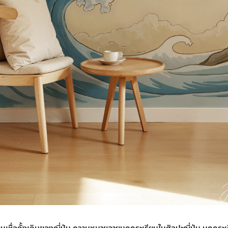
ชื่อดั้งเดิมของญี่ปุ่น
ความหมายลายนกกระเรียนในศิลปะญี่ปุ่น
นกกระเร