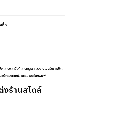
งซื้อ
ัย
,
ลายฟลามิโก้
,
ลายหรูหรา
,
วอลเปเปอร์กราฟฟิก
,
อร์ลายลิขสิทธิ์
,
วอลเปเปอร์สั่งพิมพ์
่งร้านสไตล์