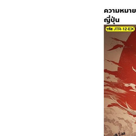
ความหมา
ญี่ปุ่น