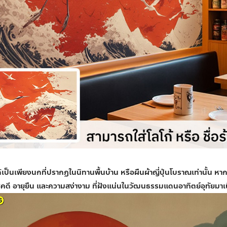
้เป็นเพียงนกที่ปรากฏในนิทานพื้นบ้าน หรือผืนผ้าญี่ปุ่นโบราณเท่านั้น หาก
ดี อายุยืน และความสง่างาม ที่ฝังแน่นในวัฒนธรรมแดนอาทิตย์อุทัยมาเ