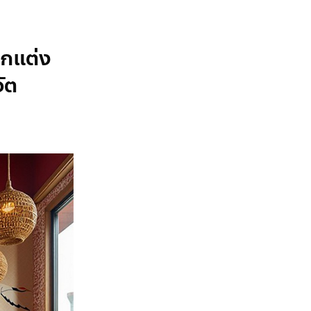
ตกแต่ง
ัต