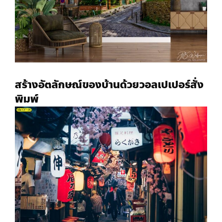
สร้างอัตลักษณ์ของบ้านด้วย
วอลเปเปอร์สั่ง
พิมพ์