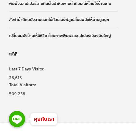
พิมพ์วอลเปเปอร์ลายกินรีในป่าหิมพานต์ เติมเสน่ห์ไทยให้บ้านงาม
สั่งทำผ้าติดผนังลายดอกไม้คัลเลอร์ฟลูเปลี่ยนผนังให้บ้านดูสนุก
เปลี่ยนผนังบ้านให้มีชีวิต ด้วยภาพพิมพ์วอลเปเปอร์เมืองผืนใหญ่
สถิติ
Last 7 Days Visits:
26,613
Total Visitors:
509,258
Line
Line
Line
คุยกับเรา