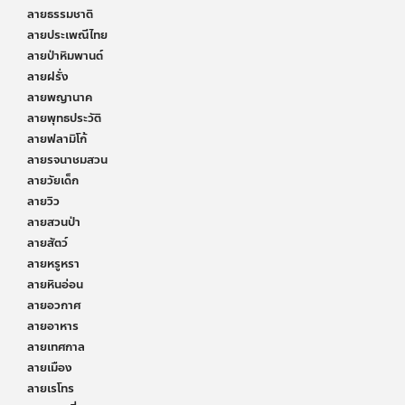
ลายธรรมชาติ
ลายประเพณีไทย
ลายป่าหิมพานต์
ลายฝรั่ง
ลายพญานาค
ลายพุทธประวัติ
ลายฟลามิโก้
ลายรจนาชมสวน
ลายวัยเด็ก
ลายวิว
ลายสวนป่า
ลายสัตว์
ลายหรูหรา
ลายหินอ่อน
ลายอวกาศ
ลายอาหาร
ลายเทศกาล
ลายเมือง
ลายเรโทร