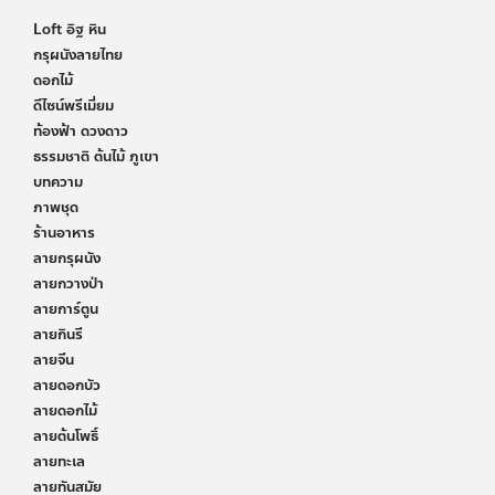
Loft อิฐ หิน
กรุผนังลายไทย
ดอกไม้
ดีไซน์พรีเมี่ยม
ท้องฟ้า ดวงดาว
ธรรมชาติ ต้นไม้ ภูเขา
บทความ
ภาพชุด
ร้านอาหาร
ลายกรุผนัง
ลายกวางป่า
ลายการ์ตูน
ลายกินรี
ลายจีน
ลายดอกบัว
ลายดอกไม้
ลายต้นโพธิ์
ลายทะเล
ลายทันสมัย