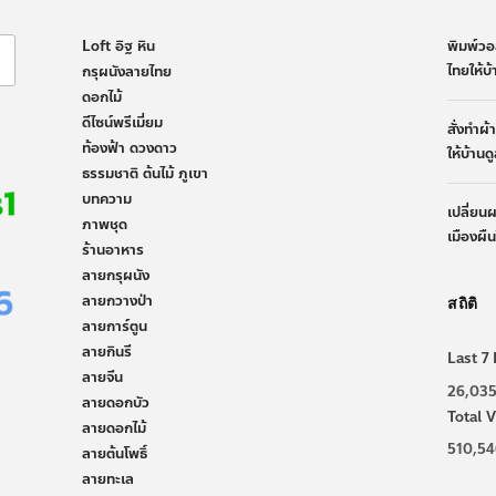
Loft อิฐ หิน
พิมพ์วอ
ไทยให้บ
กรุผนังลายไทย
ดอกไม้
ดีไซน์พรีเมี่ยม
สั่งทำผ
ท้องฟ้า ดวงดาว
ให้บ้านด
ธรรมชาติ ต้นไม้ ภูเขา
บทความ
เปลี่ยน
ภาพชุด
เมืองผื
ร้านอาหาร
ลายกรุผนัง
ลายกวางป่า
สถิติ
ลายการ์ตูน
ลายกินรี
Last 7 
ลายจีน
26,03
ลายดอกบัว
Total V
ลายดอกไม้
510,54
ลายต้นโพธิ์
ลายทะเล