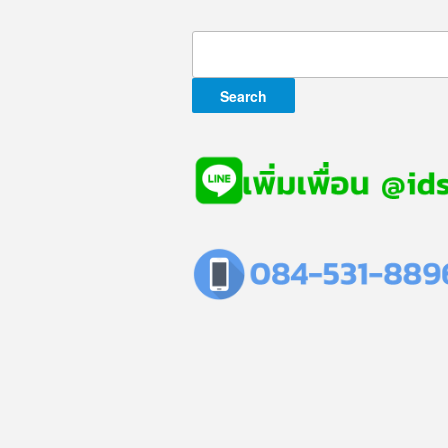
Search
for: