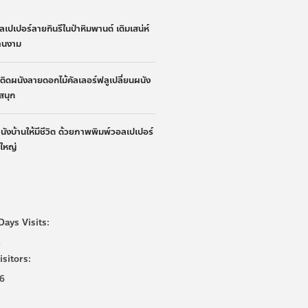
ลเปเปอร์ลายกินรีในป่าหิมพานต์ เติมเสน่ห์
้านงาม
้าติดผนังลายดอกไม้คัลเลอร์ฟลูเปลี่ยนผนัง
ูสนุก
ผนังบ้านให้มีชีวิต ด้วยภาพพิมพ์วอลเปเปอร์
นใหญ่
Days Visits:
5
isitors:
6