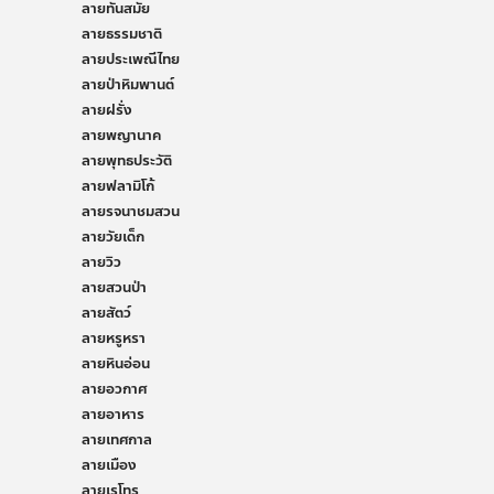
ลายทันสมัย
ลายธรรมชาติ
ลายประเพณีไทย
ลายป่าหิมพานต์
ลายฝรั่ง
ลายพญานาค
ลายพุทธประวัติ
ลายฟลามิโก้
ลายรจนาชมสวน
ลายวัยเด็ก
ลายวิว
ลายสวนป่า
ลายสัตว์
ลายหรูหรา
ลายหินอ่อน
ลายอวกาศ
ลายอาหาร
ลายเทศกาล
ลายเมือง
ลายเรโทร