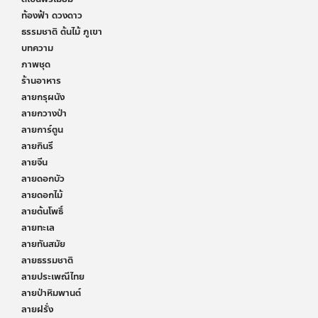
ท้องฟ้า ดวงดาว
ธรรมชาติ ต้นไม้ ภูเขา
บทความ
ภาพชุด
ร้านอาหาร
ลายกรุผนัง
ลายกวางป่า
ลายการ์ตูน
ลายกินรี
ลายจีน
ลายดอกบัว
ลายดอกไม้
ลายต้นโพธิ์
ลายทะเล
ลายทันสมัย
ลายธรรมชาติ
ลายประเพณีไทย
ลายป่าหิมพานต์
ลายฝรั่ง