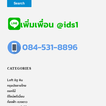
CATEGORIES
Loft อิฐ หิน
กรุผนังลายไทย
ดอกไม้
ดีไซน์พรีเมี่ยม
ท้องฟ้า ดวงดาว