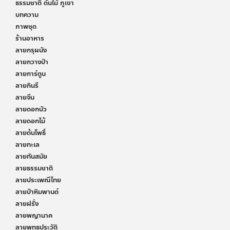
ธรรมชาติ ต้นไม้ ภูเขา
บทความ
ภาพชุด
ร้านอาหาร
ลายกรุผนัง
ลายกวางป่า
ลายการ์ตูน
ลายกินรี
ลายจีน
ลายดอกบัว
ลายดอกไม้
ลายต้นโพธิ์
ลายทะเล
ลายทันสมัย
ลายธรรมชาติ
ลายประเพณีไทย
ลายป่าหิมพานต์
ลายฝรั่ง
ลายพญานาค
ลายพุทธประวัติ