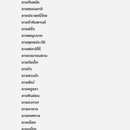
ลายทันสมัย
ลายธรรมชาติ
ลายประเพณีไทย
ลายป่าหิมพานต์
ลายฝรั่ง
ลายพญานาค
ลายพุทธประวัติ
ลายฟลามิโก้
ลายรจนาชมสวน
ลายวัยเด็ก
ลายวิว
ลายสวนป่า
ลายสัตว์
ลายหรูหรา
ลายหินอ่อน
ลายอวกาศ
ลายอาหาร
ลายเทศกาล
ลายเมือง
ลายเรโทร