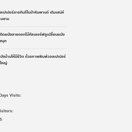
ลเปเปอร์ลายกินรีในป่าหิมพานต์ เติมเสน่ห์
้านงาม
้าติดผนังลายดอกไม้คัลเลอร์ฟลูเปลี่ยนผนัง
ูสนุก
ผนังบ้านให้มีชีวิต ด้วยภาพพิมพ์วอลเปเปอร์
นใหญ่
Days Visits:
isitors:
5