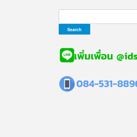
Search
for: