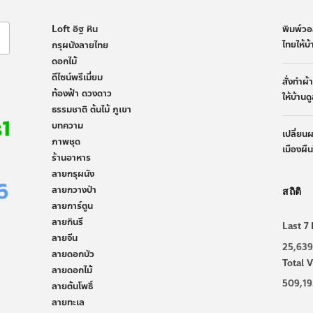
Loft อิฐ หิน
พิมพ์วอ
ไทยให้บ
กรุผนังลายไทย
ดอกไม้
ดีไซน์พรีเมี่ยม
สั่งทำผ
ท้องฟ้า ดวงดาว
ให้บ้านด
ธรรมชาติ ต้นไม้ ภูเขา
บทความ
เปลี่ยน
ภาพชุด
เมืองผื
ร้านอาหาร
ลายกรุผนัง
ลายกวางป่า
สถิติ
ลายการ์ตูน
ลายกินรี
Last 7 
ลายจีน
25,639
ลายดอกบัว
Total V
ลายดอกไม้
509,19
ลายต้นโพธิ์
ลายทะเล