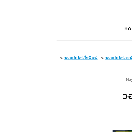
HO
>
วอลเปเปอร์สั่งพิมพ์
>
วอลเปเปอร์ลายลิ
May
วอ